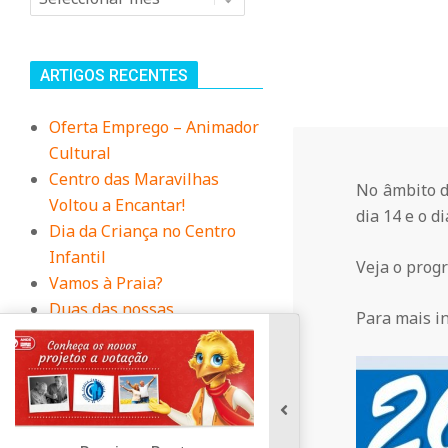
n
i
ARTIGOS RECENTES
t
Oferta Emprego – Animador
Cultural
á
Centro das Maravilhas
No âmbito d
Voltou a Encantar!
dia 14 e o d
r
Dia da Criança no Centro
Infantil
Veja o prog
i
Vamos à Praia?
Duas das nossas
Para mais i
Educadoras, foram à
o
Biblioteca contar uma
história
d