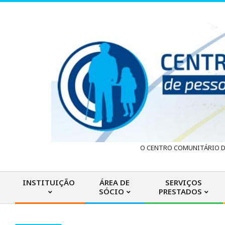
Skip
to
content
C
O CENTRO COMUNITÁRIO DA
e
INSTITUIÇÃO
ÁREA DE
SERVIÇOS
SÓCIO
PRESTADOS
n