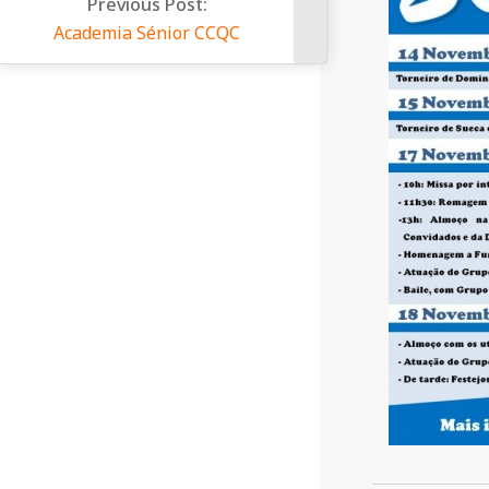
Previous Post:
a
Academia Sénior CCQC
Q
u
i
n
t
a
2013-