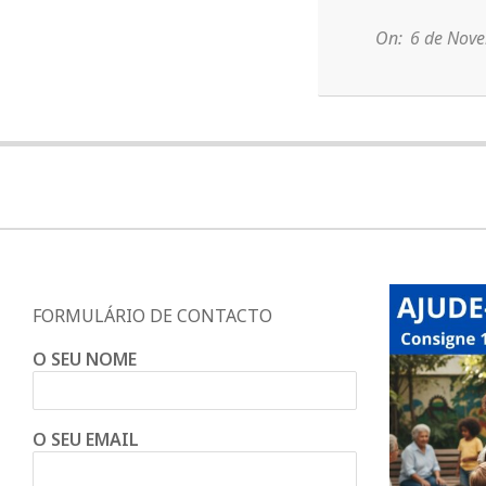
d
11-
06
On:
6 de Nov
o
C
o
n
d
FORMULÁRIO DE CONTACTO
O SEU NOME
e
O SEU EMAIL