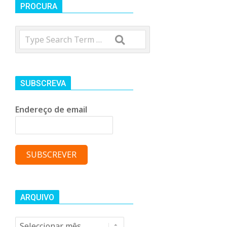
t
PROCURA
Search
r
o
SUBSCREVA
C
Endereço de email
o
m
u
ARQUIVO
Arquivo