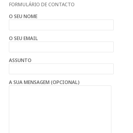
FORMULÁRIO DE CONTACTO
n
O SEU NOME
t
O SEU EMAIL
a
d
ASSUNTO
o
A SUA MENSAGEM (OPCIONAL)
C
o