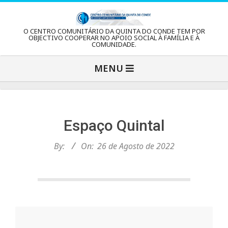
Skip
to
C
O CENTRO COMUNITÁRIO DA QUINTA DO CONDE TEM POR
content
OBJECTIVO COOPERAR NO APOIO SOCIAL À FAMÍLIA E À
COMUNIDADE.
e
Primary
MENU
Navigation
n
Menu
t
Espaço Quintal
r
By:
On:
26 de Agosto de 2022
o
C