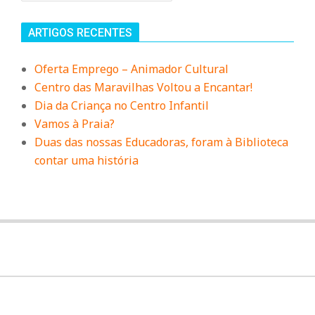
r
ARTIGOS RECENTES
i
Oferta Emprego – Animador Cultural
o
Centro das Maravilhas Voltou a Encantar!
Dia da Criança no Centro Infantil
d
Vamos à Praia?
Duas das nossas Educadoras, foram à Biblioteca
contar uma história
a
Q
u
i