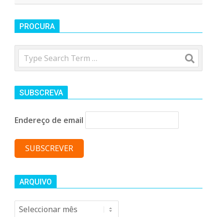
2022-
o
08-
PROCURA
26
m
Search
u
SUBSCREVA
n
Endereço de email
i
t
á
ARQUIVO
Arquivo