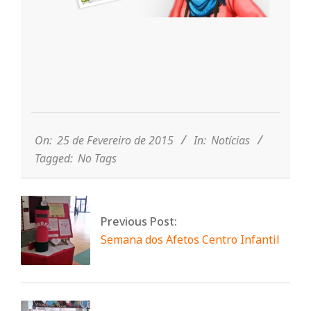
n
t
a
2015-
02-
25
d
On:
25 de Fevereiro de 2015
In:
Notícias
Tagged:
No Tags
o
Previous Post:
C
Semana dos Afetos Centro Infantil
o