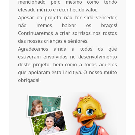
r
mencionado pelo mesmo como tendo
elevado mérito e reconhecido valor.
i
Apesar do projeto não ter sido vencedor,
não iremos baixar os braços!
o
Continuaremos a criar sorrisos nos rostos
das nossas crianças e séniores.
Agradecemos ainda a todos os que
d
estiveram envolvidos no desenvolvimento
deste projeto, bem como a todos aqueles
a
que apoiaram esta inicitiva. O nosso muito
obrigada!
Q
u
i