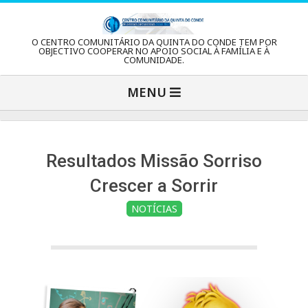
Skip
to
C
O CENTRO COMUNITÁRIO DA QUINTA DO CONDE TEM POR
content
OBJECTIVO COOPERAR NO APOIO SOCIAL À FAMÍLIA E À
COMUNIDADE.
e
Primary
MENU
Navigation
n
Menu
t
Resultados Missão Sorriso
Crescer a Sorrir
r
NOTÍCIAS
o
C