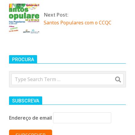
n
Next Post:
d
Santos Populares com o CCQC
e
PROCURA
Search
SUBSCREVA
Endereço de email