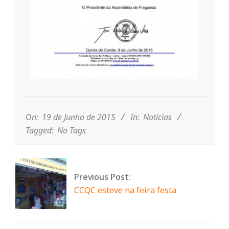
n
t
a
2015-
d
06-
19
On:
19 de Junho de 2015
In:
Notícias
Tagged:
No Tags
o
C
Previous Post:
CCQC esteve na feira festa
o