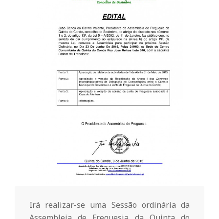
o
m
u
n
i
t
á
Irá realizar-se uma Sessão ordinária da
Assembleia de Freguesia da Quinta do