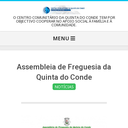
Skip
to
C
O CENTRO COMUNITÁRIO DA QUINTA DO CONDE TEM POR
content
OBJECTIVO COOPERAR NO APOIO SOCIAL À FAMÍLIA E À
COMUNIDADE.
e
Primary
MENU
Navigation
n
Menu
t
Assembleia de Freguesia da
Quinta do Conde
r
NOTÍCIAS
o
C