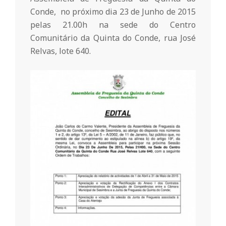
r
Conde, no próximo dia 23 de Junho de 2015
pelas 21.00h na sede do Centro
i
Comunitário da Quinta do Conde, rua José
Relvas, lote 640.
o
d
a
Q
u
i