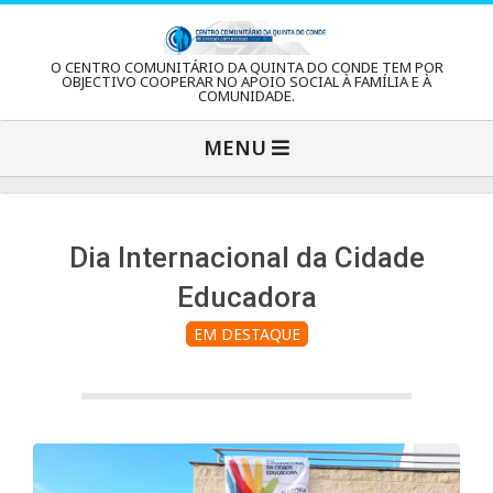
Skip
to
C
O CENTRO COMUNITÁRIO DA QUINTA DO CONDE TEM POR
content
OBJECTIVO COOPERAR NO APOIO SOCIAL À FAMÍLIA E À
COMUNIDADE.
e
Primary
MENU
Navigation
n
Menu
t
Dia Internacional da Cidade
Educadora
r
EM DESTAQUE
o
C