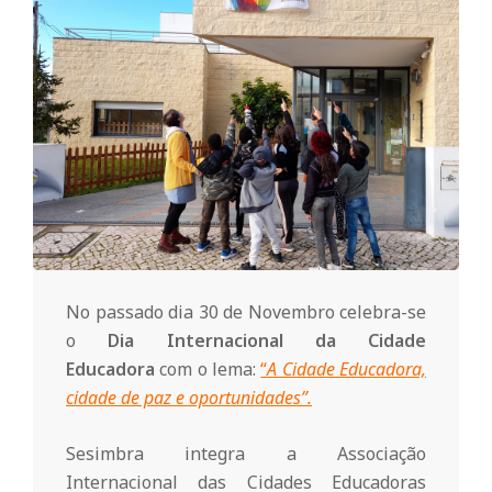
o
m
u
n
i
No passado dia 30 de Novembro celebra-se
o
Dia Internacional da Cidade
t
Educadora
com o lema:
“
A Cidade Educadora,
cidade de paz e oportunidades”.
á
Sesimbra integra a Associação
Internacional das Cidades Educadoras