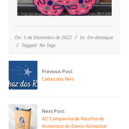
n
d
2022-
12-
e
05
On:
5 de Dezembro de 2022
In:
Em destaque
Tagged:
No Tags
Previous Post:
Cabaz dos Reis
Next Post:
42ª Campanha de Recolha de
Alimentos do Banco Alimentar