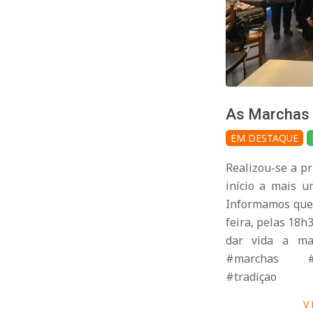
As Marchas 
2026-
EM DESTAQUE
04-
Realizou-se a p
09
início a mais u
Informamos que 
feira, pelas 18h
dar vida a ma
#marchas #S
#tradiçao
V