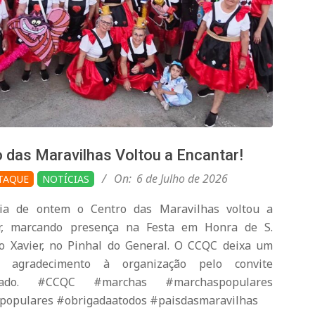
 das Maravilhas Voltou a Encantar!
On:
6 de Julho de 2026
TAQUE
NOTÍCIAS
 de ontem o Centro das Maravilhas voltou a
r, marcando presença na Festa em Honra de S.
co Xavier, no Pinhal do General. O CCQC deixa um
al agradecimento à organização pelo convite
çado. #CCQC #marchas #marchaspopulares
populares #obrigadaatodos #paisdasmaravilhas