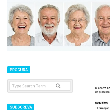
t
r
o
C
o
PROCURA
m
Search
u
SUBSCREVA