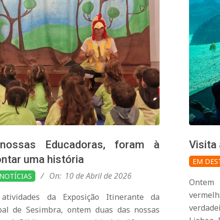
nossas Educadoras, foram à
Visita
2026-
ontar uma história
EM DES
04-
On:
10 de Abril de 2026
NOTÍCIAS
Ontem 
09
vermelh
atividades da Exposição Itinerante da
verdade
al de Sesimbra, ontem duas das nossas