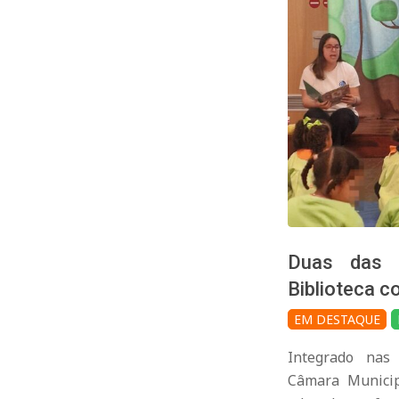
Duas das 
Biblioteca c
2026-
EM DESTAQUE
04-
Integrado nas 
10
Câmara Municip