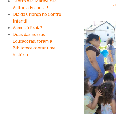
Centro das Maravilhas
a
V
Voltou a Encantar!
Dia da Criança no Centro
Q
Infantil
Vamos à Praia?
Duas das nossas
u
Educadoras, foram à
Biblioteca contar uma
i
história
n
t
a