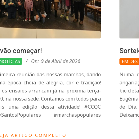
vão começar!
Sortei
2026-
On:
9 de Abril de 2026
NOTÍCIAS
EM DES
04-
rimeira reunião das nossas marchas, dando
Numa da
08
ma época cheia de alegria, cor e tradição!
angaria
os ensaios arrancam já na próxima terça-
bicicle
30, na nossa sede. Contamos com todos para
Eugénia
is uma edição desta atividade! #CCQC
de Dia.
antosPopulares #marchaspopulares
Deixamo
EJA ARTIGO COMPLETO