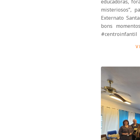
educadoras, for
misteriosos”, p
Externato Santa
bons momentos 
#centroinfantil
V