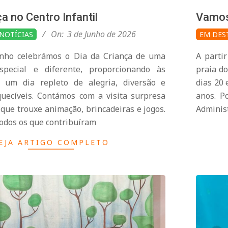
a no Centro Infantil
Vamos
2026-
On:
3 de Junho de 2026
NOTÍCIAS
EM DES
05-
nho celebrámos o Dia da Criança de uma
A parti
26
pecial e diferente, proporcionando às
praia do
s um dia repleto de alegria, diversão e
dias 20 
ecíveis. Contámos com a visita surpresa
anos. P
que trouxe animação, brincadeiras e jogos.
Administ
odos os que contribuíram
EJA ARTIGO COMPLETO