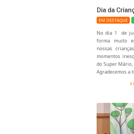
d
Dia da Crianç
o
2026-
EM DESTAQUE
06-
C
No dia 1 de ju
03
forma muito es
nossas criança
o
momentos inesqu
do Super Mário, 
n
Agradecemos a t
V
d
e