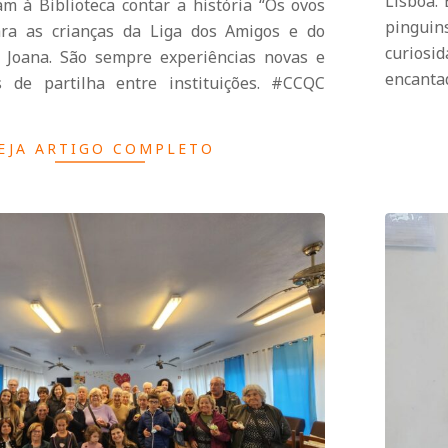
Lisboa. 
am à Biblioteca contar a história “Os ovos
pinguin
ara as crianças da Liga dos Amigos e do
curiosi
 Joana. São sempre experiências novas e
encanta
de partilha entre instituições. #CCQC
EJA ARTIGO COMPLETO