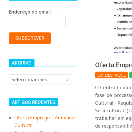
n
Endereço de email
i
t
á
ARQUIVO
Oferta Empr
r
2026-
EM DESTAQUE
Arquivo
07-
i
O Centro Comuni
23
fase de process
o
ARTIGOS RECENTES
Cultural. Requ
Sociocultural (
Oferta Emprego – Animador
trabalhar em eq
d
Cultural
de responsabilid