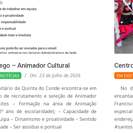
ego – Animador Cultural
Centro
2026-
On:
23 de Julho de 2026
NOTÍCIAS
EM DES
07-
tário da Quinta do Conde encontra-se em
No dia
06
o de recrutamento e seleção de Animador
encanta
isitos – Formação na área de Animação
Francis
12º ano de escolaridade); – Capacidade de
especi
uipa – Dinamismo e proatividade – Sentido
endere
ade – Ser assíduo e pontual
#santos