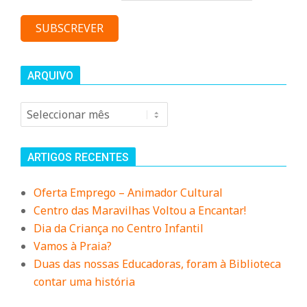
n
t
ARQUIVO
a
Arquivo
d
ARTIGOS RECENTES
o
Oferta Emprego – Animador Cultural
Centro das Maravilhas Voltou a Encantar!
C
Dia da Criança no Centro Infantil
Vamos à Praia?
o
Duas das nossas Educadoras, foram à Biblioteca
contar uma história