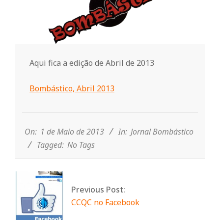
o
m
Aqui fica a edição de Abril de 2013
u
Bombástico, Abril 2013
n
2013-
05-
i
01
On:
1 de Maio de 2013
In:
Jornal Bombástico
Tagged:
No Tags
t
á
Previous Post:
CCQC no Facebook