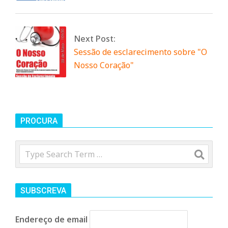
r
i
Next Post:
Sessão de esclarecimento sobre "O
o
Nosso Coração"
d
a
PROCURA
Q
Search
u
SUBSCREVA
i
Endereço de email