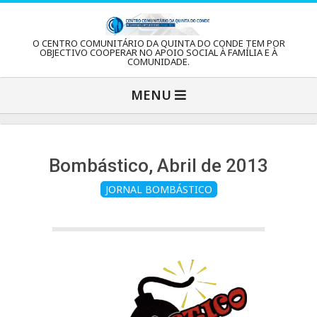
Skip
to
C
O CENTRO COMUNITÁRIO DA QUINTA DO CONDE TEM POR
content
OBJECTIVO COOPERAR NO APOIO SOCIAL À FAMÍLIA E À
COMUNIDADE.
e
Primary
MENU
Navigation
n
Menu
t
Bombástico, Abril de 2013
JORNAL BOMBÁSTICO
r
o
C