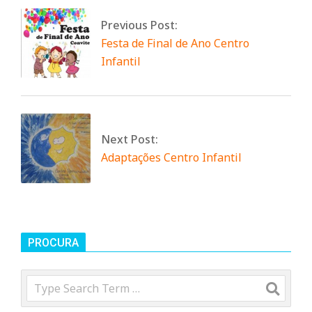
n
Previous Post:
d
Festa de Final de Ano Centro
Infantil
e
Next Post:
Adaptações Centro Infantil
PROCURA
Search