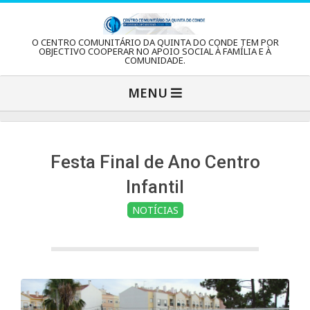
Skip
to
C
O CENTRO COMUNITÁRIO DA QUINTA DO CONDE TEM POR
content
OBJECTIVO COOPERAR NO APOIO SOCIAL À FAMÍLIA E À
COMUNIDADE.
e
Primary
MENU
Navigation
n
Menu
t
Festa Final de Ano Centro
Infantil
r
NOTÍCIAS
o
C