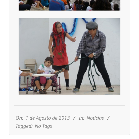
n
t
a
d
o
C
2013-
08-
01
On:
1 de Agosto de 2013
In:
Notícias
o
Tagged:
No Tags