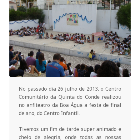
o
m
u
n
i
No passado dia 26 julho de 2013, o Centro
Comunitário da Quinta do Conde realizou
t
no anfiteatro da Boa Água a festa de final
de ano, do Centro Infantil.
á
Tivemos um fim de tarde super animado e
cheio de alegria, onde todas as nossas