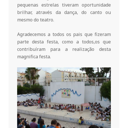
r
pequenas estrelas tiveram oportunidade
brilhar, através da dança, do canto ou
i
mesmo do teatro.
o
Agradecemos a todos os pais que fizeram
parte desta festa, como a todos,os que
d
contribuíram para a realização desta
magnifica festa.
a
Q
u
i