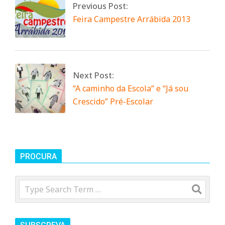
n
Previous Post:
Feira Campestre Arrábida 2013
d
e
Next Post:
“A caminho da Escola” e “Já sou
Crescido” Pré-Escolar
PROCURA
Search