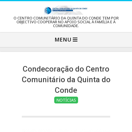
Skip
to
C
O CENTRO COMUNITÁRIO DA QUINTA DO CONDE TEM POR
content
OBJECTIVO COOPERAR NO APOIO SOCIAL À FAMÍLIA E À
COMUNIDADE.
e
Primary
MENU
Navigation
n
Menu
t
Condecoração do Centro
Comunitário da Quinta do
r
Conde
NOTÍCIAS
o
C