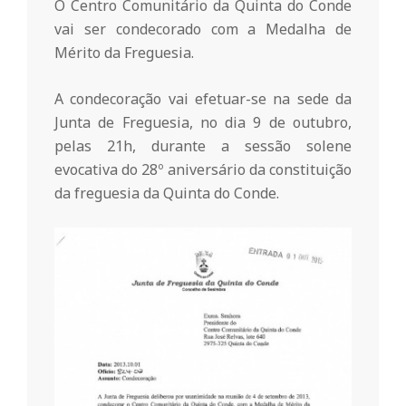
r
O Centro Comunitário da Quinta do Conde
vai ser condecorado com a Medalha de
i
Mérito da Freguesia.
A condecoração vai efetuar-se na sede da
o
Junta de Freguesia, no dia 9 de outubro,
pelas 21h, durante a sessão solene
d
evocativa do 28º aniversário da constituição
da freguesia da Quinta do Conde.
a
Q
u
i