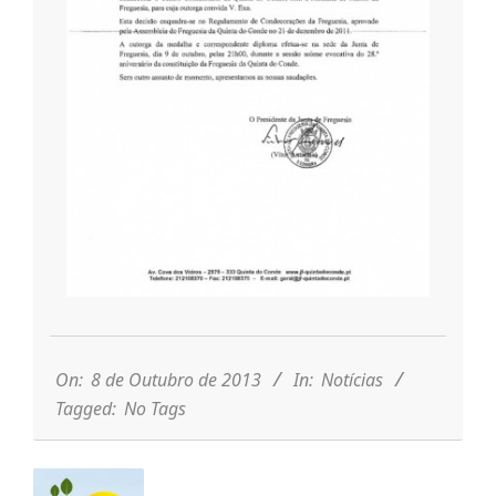
n
t
a
d
o
2013-
10-
C
08
On:
8 de Outubro de 2013
In:
Notícias
Tagged:
No Tags
o