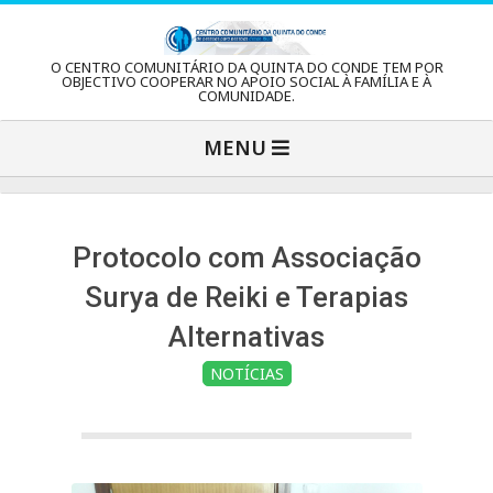
Skip
to
C
O CENTRO COMUNITÁRIO DA QUINTA DO CONDE TEM POR
content
OBJECTIVO COOPERAR NO APOIO SOCIAL À FAMÍLIA E À
COMUNIDADE.
e
Primary
MENU
Navigation
n
Menu
t
Protocolo com Associação
Surya de Reiki e Terapias
r
Alternativas
NOTÍCIAS
o
C