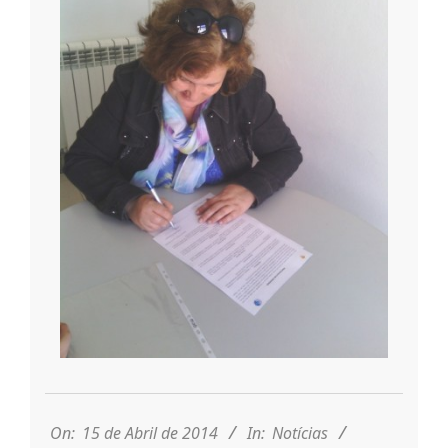
n
d
e
2014-
04-
15
On:
15 de Abril de 2014
In:
Notícias