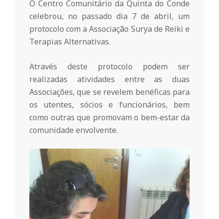
r
O Centro Comunitário da Quinta do Conde
celebrou, no passado dia 7 de abril, um
i
protocolo com a Associação Surya de Reiki e
Terapias Alternativas.
o
Através deste protocolo podem ser
realizadas atividades entre as duas
d
Associações, que se revelem benéficas para
os utentes, sócios e funcionários, bem
a
como outras que promovam o bem-estar da
comunidade envolvente.
Q
u
i