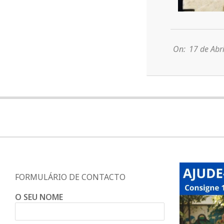
2014-
04-
17
On:
17 de Abr
FORMULÁRIO DE CONTACTO
O SEU NOME