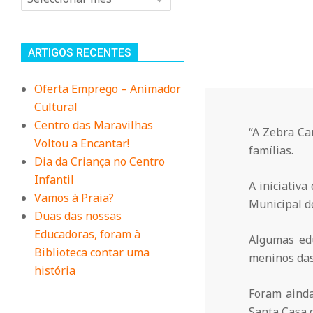
n
i
ARTIGOS RECENTES
t
Oferta Emprego – Animador
Cultural
á
Centro das Maravilhas
“A Zebra Ca
Voltou a Encantar!
famílias.
r
Dia da Criança no Centro
Infantil
A iniciativ
i
Vamos à Praia?
Municipal d
Duas das nossas
Educadoras, foram à
o
Algumas edu
Biblioteca contar uma
meninos das 
história
d
Foram ainda
Santa Casa 