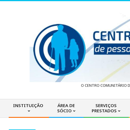
Skip
to
content
C
O CENTRO COMUNITÁRIO DA
e
INSTITUIÇÃO
ÁREA DE
SERVIÇOS
SÓCIO
PRESTADOS
n