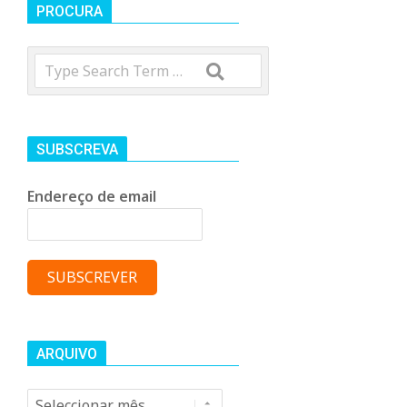
t
PROCURA
Search
r
o
SUBSCREVA
C
Endereço de email
o
m
u
ARQUIVO
Arquivo