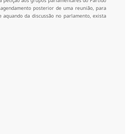
da petição aos grupos parlamentares do Partido
m agendamento posterior de uma reunião, para
 e aquando da discussão no parlamento, exista