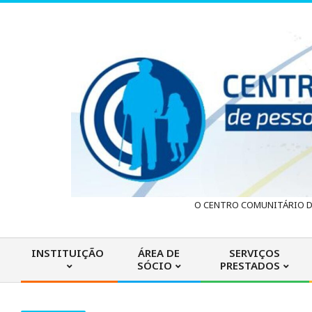
Skip
to
content
C
O CENTRO COMUNITÁRIO DA
e
INSTITUIÇÃO
ÁREA DE
SERVIÇOS
SÓCIO
PRESTADOS
n