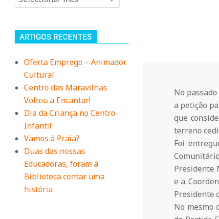
n
i
ARTIGOS RECENTES
t
Oferta Emprego – Animador
Cultural
á
Centro das Maravilhas
No passado 
Voltou a Encantar!
a petição pa
r
Dia da Criança no Centro
que conside
Infantil
terreno ced
i
Vamos à Praia?
Foi entregu
Duas das nossas
Comunitário
Educadoras, foram à
o
Presidente 
Biblioteca contar uma
e a Coorden
história
Presidente 
d
No mesmo di