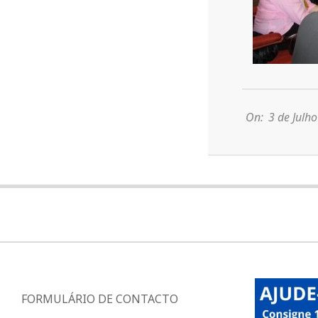
2014-
07-
03
On:
3 de Julh
FORMULÁRIO DE CONTACTO