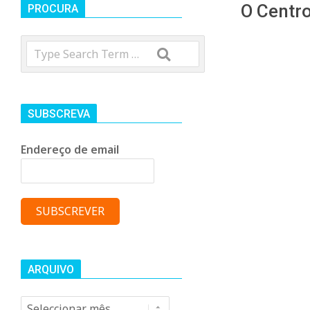
t
O Centro
PROCURA
Search
r
o
SUBSCREVA
C
Endereço de email
o
m
u
ARQUIVO
Arquivo