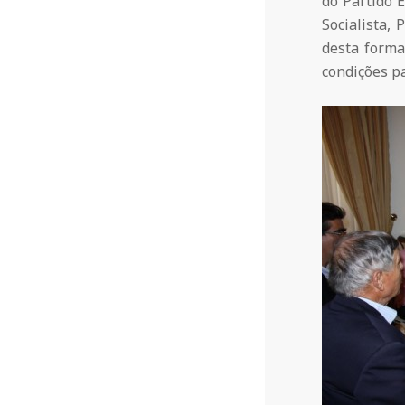
do Partido 
a
Socialista,
desta forma
Q
condições pa
u
i
n
t
a