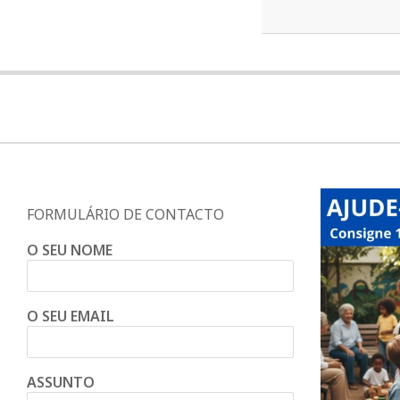
d
o
C
o
n
FORMULÁRIO DE CONTACTO
O SEU NOME
d
e
O SEU EMAIL
ASSUNTO