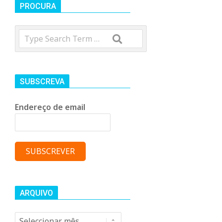
t
PROCURA
Search
r
o
SUBSCREVA
C
Endereço de email
o
m
u
ARQUIVO
Arquivo