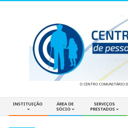
Skip
to
content
C
O CENTRO COMUNITÁRIO DA
e
INSTITUIÇÃO
ÁREA DE
SERVIÇOS
SÓCIO
PRESTADOS
n