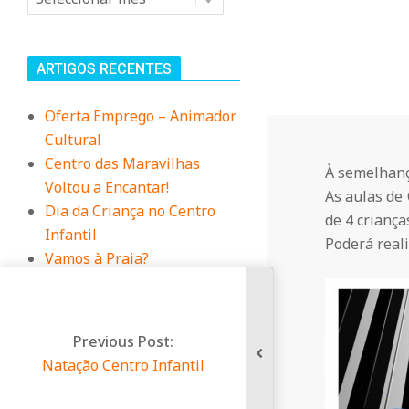
n
i
ARTIGOS RECENTES
t
Oferta Emprego – Animador
Cultural
á
Centro das Maravilhas
À semelhanç
Voltou a Encantar!
As aulas de
r
Dia da Criança no Centro
de 4 crianç
Infantil
Poderá reali
i
Vamos à Praia?
Duas das nossas
Educadoras, foram à
o
Biblioteca contar uma
Previous Post:
história
Natação Centro Infantil
d