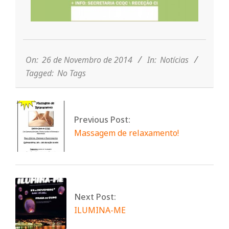
n
d
2014-
11-
e
26
On:
26 de Novembro de 2014
In:
Notícias
Tagged:
No Tags
Previous Post:
Massagem de relaxamento!
Next Post:
ILUMINA-ME