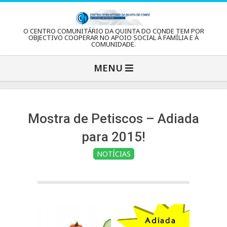
Skip
to
C
O CENTRO COMUNITÁRIO DA QUINTA DO CONDE TEM POR
content
OBJECTIVO COOPERAR NO APOIO SOCIAL À FAMÍLIA E À
COMUNIDADE.
e
Primary
MENU
Navigation
n
Menu
t
Mostra de Petiscos – Adiada
para 2015!
r
NOTÍCIAS
o
C