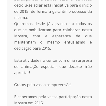
r
decidiu-se adiar esta iniciativa para o início
de 2015, de forma a garantir o sucesso da
i
mesma.
Queremos desde já agradecer a todos os
o
que se mobilizaram para colaborar nesta
Mostra, com a esperança de que
d
mantenham o mesmo entusiasmo e
dedicação para 2015.
a
Esta atividade irá contar com uma surpresa
de animação especial, que decerto irão
Q
apreciar!
u
Gratos pela vossa compreensão!
E esperamos pela vossa participação nesta
i
Mostra em 2015!