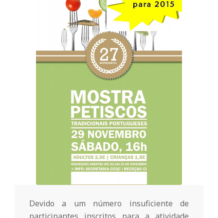
o
m
u
n
i
t
á
Devido a um número insuficiente de
participantes inscritos para a atividade