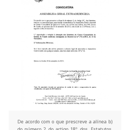
o
m
u
n
i
t
á
De acordo com o que prescreve a alínea b)
do número 2, do artigo 18º, dos Estatutos,