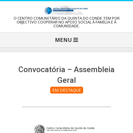
Skip
to
C
O CENTRO COMUNITÁRIO DA QUINTA DO CONDE TEM POR
content
OBJECTIVO COOPERAR NO APOIO SOCIAL À FAMÍLIA E À
COMUNIDADE.
e
Primary
MENU
Navigation
n
Menu
t
Convocatória – Assembleia
Geral
r
EM DESTAQUE
o
C