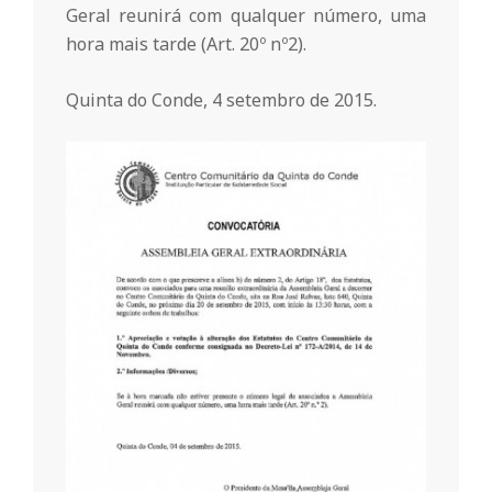
Geral reunirá com qualquer número, uma
n
hora mais tarde (Art. 20º nº2).
t
Quinta do Conde, 4 setembro de 2015.
a
d
o
C
o