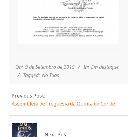
n
d
e
2015-
09-
09
On:
9 de Setembro de 2015
In:
Em destaque
Tagged:
No Tags
Previous Post:
Assembleia de Freguesia da Quinta do Conde
Next Post: