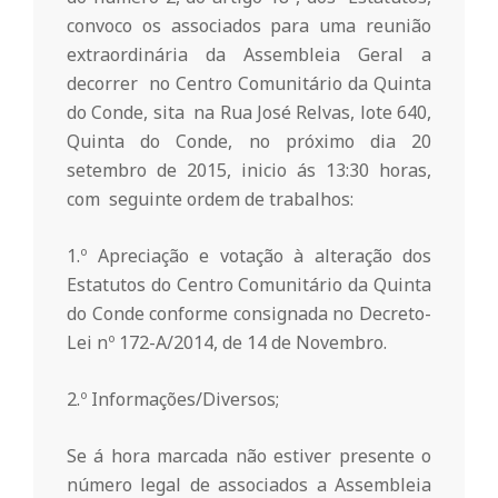
r
convoco os associados para uma reunião
extraordinária da Assembleia Geral a
i
decorrer no Centro Comunitário da Quinta
do Conde, sita na Rua José Relvas, lote 640,
o
Quinta do Conde, no próximo dia 20
setembro de 2015, inicio ás 13:30 horas,
d
com seguinte ordem de trabalhos:
a
1.º Apreciação e votação à alteração dos
Estatutos do Centro Comunitário da Quinta
do Conde conforme consignada no Decreto-
Q
Lei nº 172-A/2014, de 14 de Novembro.
u
2.º Informações/Diversos;
i
Se á hora marcada não estiver presente o
número legal de associados a Assembleia