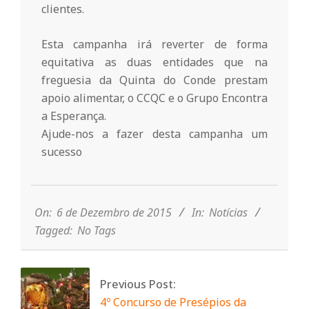
clientes.
n
Esta campanha irá reverter de forma
t
equitativa as duas entidades que na
freguesia da Quinta do Conde prestam
a
apoio alimentar, o CCQC e o Grupo Encontra
a Esperança.
Ajude-nos a fazer desta campanha um
d
sucesso
2015-
o
12-
06
On:
6 de Dezembro de 2015
In:
Notícias
C
Tagged:
No Tags
o
Previous Post:
4º Concurso de Presépios da