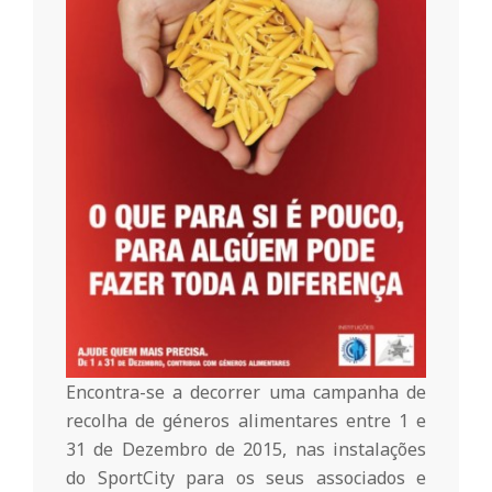
r
i
o
d
a
Q
u
Encontra-se a decorrer uma campanha de
recolha de géneros alimentares entre 1 e
31 de Dezembro de 2015, nas instalações
i
do SportCity para os seus associados e