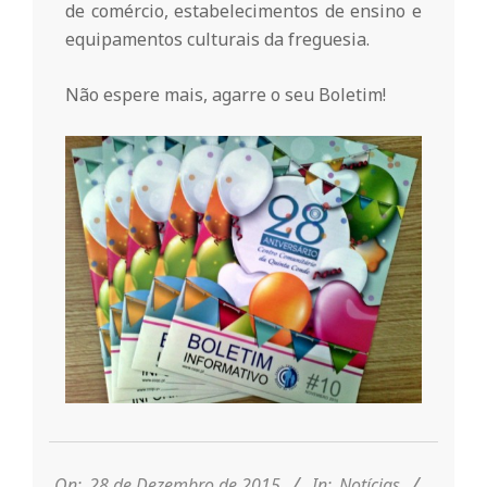
r
de comércio, estabelecimentos de ensino e
equipamentos culturais da freguesia.
i
Não espere mais, agarre o seu Boletim!
o
d
a
Q
u
2015-
i
12-
28
On:
28 de Dezembro de 2015
In:
Notícias