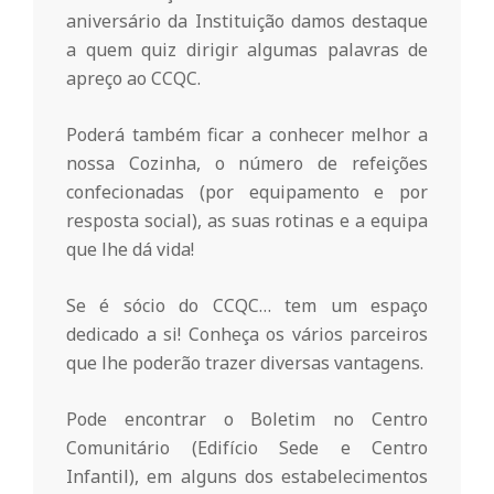
o
aniversário da Instituição damos destaque
a quem quiz dirigir algumas palavras de
apreço ao CCQC.
m
Poderá também ficar a conhecer melhor a
u
nossa Cozinha, o número de refeições
confecionadas (por equipamento e por
n
resposta social), as suas rotinas e a equipa
que lhe dá vida!
i
Se é sócio do CCQC… tem um espaço
dedicado a si! Conheça os vários parceiros
t
que lhe poderão trazer diversas vantagens.
á
Pode encontrar o Boletim no Centro
Comunitário (Edifício Sede e Centro
Infantil), em alguns dos estabelecimentos