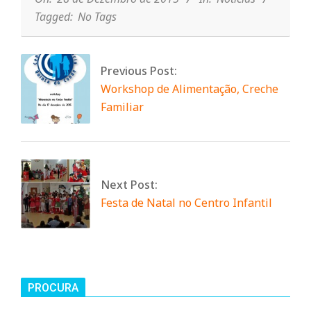
n
Tagged:
No Tags
t
Previous Post:
Workshop de Alimentação, Creche
a
Familiar
d
o
Next Post:
Festa de Natal no Centro Infantil
C
o
PROCURA