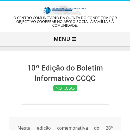
Skip
to
C
O CENTRO COMUNITÁRIO DA QUINTA DO CONDE TEM POR
content
OBJECTIVO COOPERAR NO APOIO SOCIAL À FAMÍLIA E À
COMUNIDADE.
e
Primary
MENU
Navigation
n
Menu
t
10º Edição do Boletim
Informativo CCQC
r
NOTÍCIAS
o
C
Nesta edição comemorativa do 28º