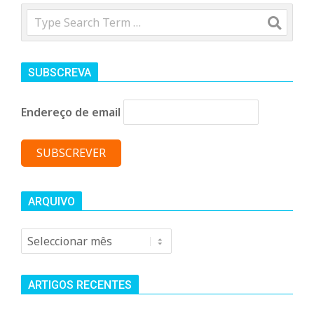
n
Search
d
SUBSCREVA
e
Endereço de email
ARQUIVO
Arquivo
ARTIGOS RECENTES