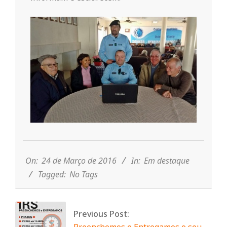
r
i
o
d
a
2016-
Q
03-
24
On:
24 de Março de 2016
In:
Em destaque
Tagged:
No Tags
u
i
Previous Post: