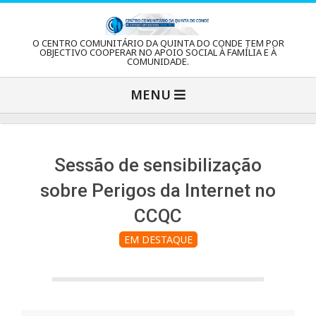
Skip
to
C
O CENTRO COMUNITÁRIO DA QUINTA DO CONDE TEM POR
content
OBJECTIVO COOPERAR NO APOIO SOCIAL À FAMÍLIA E À
COMUNIDADE.
e
Primary
MENU
Navigation
n
Menu
t
Sessão de sensibilização
sobre Perigos da Internet no
r
CCQC
EM DESTAQUE
o
C