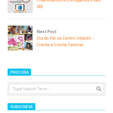
Preenchemos e Entregamos o seu
n
IRS
t
Next Post:
a
Dia do Pai no Centro Infantil –
Creche e Creche Familiar
d
o
PROCURA
C
Search
o
SUBSCREVA