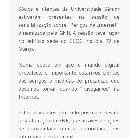
o
Sócios e utentes da Universidade Sénior
estiveram presentes na sessão de
m
sensibilização sobre “Perigos da Internet”,
dinamizada pela GNR. A sessão teve lugar
no edifício sede do CCQC, no dia 22 de
u
Março.
n
Numa época em que o mundo digital
prevalece, é importante estarmos cientes
i
dos perigos e medidas de precaução que
devemos tomar quando “navegamos” na
Internet.
t
Estas atividades têm sido possíveis devido
á
à colaboração da GNR, que através de ações
de proximidade com a comunidade, nos
informam e esclarecem!