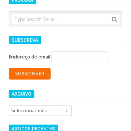
n
PROCURA
d
Search
e
SUBSCREVA
Endereço de email
ARQUIVO
Arquivo
ARTIGOS RECENTES