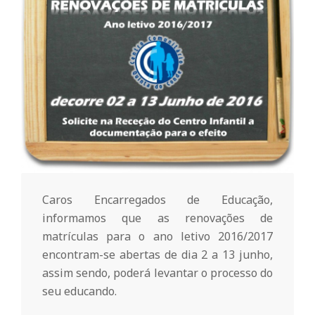
o
m
u
n
i
Caros Encarregados de Educação,
informamos que as renovações de
t
matrículas para o ano letivo 2016/2017
encontram-se abertas de dia 2 a 13 junho,
á
assim sendo, poderá levantar o processo do
seu educando.