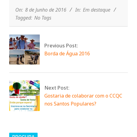
06-
n
08
On:
8 de Junho de 2016
In:
Em destaque
Tagged:
No Tags
t
a
Previous Post:
Borda de Água 2016
d
o
Next Post:
Gostaria de colaborar com o CCQC
C
nos Santos Populares?
o