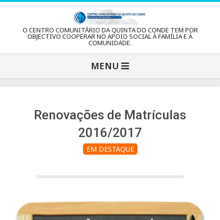
Skip
to
C
O CENTRO COMUNITÁRIO DA QUINTA DO CONDE TEM POR
content
OBJECTIVO COOPERAR NO APOIO SOCIAL À FAMÍLIA E À
COMUNIDADE.
e
Primary
MENU
Navigation
n
Menu
t
Renovações de Matrículas
2016/2017
r
EM DESTAQUE
o
C