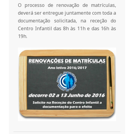
r
O processo de renovação de matrículas,
deverá ser entregue juntamente com toda a
i
documentação solicitada, na receção do
Centro Infantil das 8h às 11h e das 16h às
o
19h.
d
a
Q
u
i
2016-