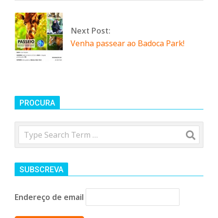
n
d
Next Post:
Venha passear ao Badoca Park!
e
PROCURA
Search
SUBSCREVA
Endereço de email