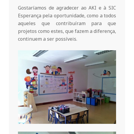
r
Gostaríamos de agradecer ao AKI e à SIC
i
Esperança pela oportunidade, como a todos
aqueles que contribuíram para que
projetos como estes, que fazem a diferença,
o
continuem a ser possíveis.
d
a
Q
u
i