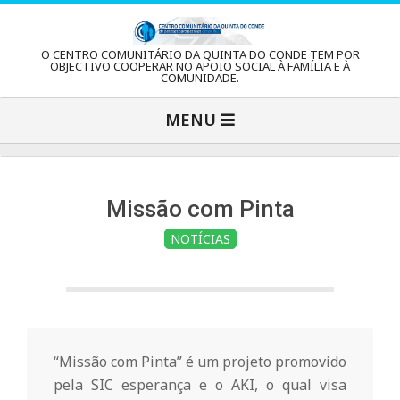
Skip
to
C
O CENTRO COMUNITÁRIO DA QUINTA DO CONDE TEM POR
content
OBJECTIVO COOPERAR NO APOIO SOCIAL À FAMÍLIA E À
COMUNIDADE.
e
Primary
MENU
Navigation
n
Menu
t
Missão com Pinta
NOTÍCIAS
r
o
C
“Missão com Pinta” é um projeto promovido
pela SIC esperança e o AKI, o qual visa