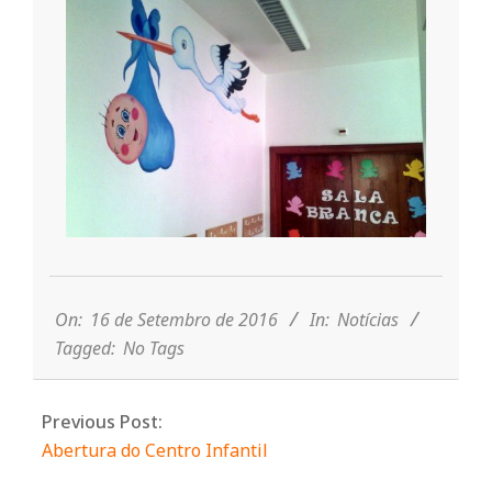
n
t
a
d
2016-
o
09-
16
On:
16 de Setembro de 2016
In:
Notícias
Tagged:
No Tags
C
o
Previous Post:
Abertura do Centro Infantil