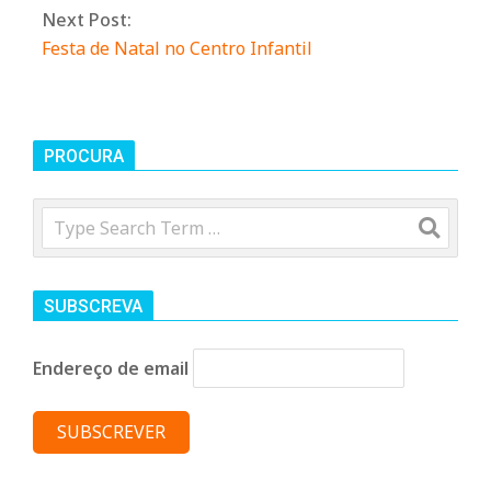
Next Post:
n
Festa de Natal no Centro Infantil
t
a
PROCURA
Search
d
o
SUBSCREVA
C
Endereço de email
o