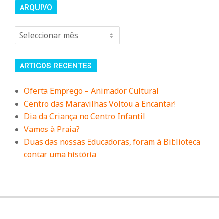
n
ARQUIVO
d
Arquivo
e
ARTIGOS RECENTES
Oferta Emprego – Animador Cultural
Centro das Maravilhas Voltou a Encantar!
Dia da Criança no Centro Infantil
Vamos à Praia?
Duas das nossas Educadoras, foram à Biblioteca
contar uma história