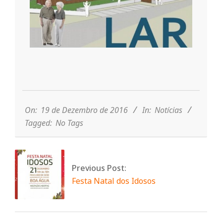
r
i
o
2016-
d
12-
19
On:
19 de Dezembro de 2016
In:
Notícias
a
Tagged:
No Tags
Q
Previous Post:
u
Festa Natal dos Idosos
i