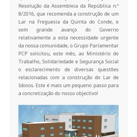
o
Resolução da Assembleia da República n.º
8/2016, que recomenda a construção de um
Lar na Freguesia da Quinta do Conde, e
m
sem grande avanço do Governo
relativamente a esta necessidade urgente
u
da nossa comunidade, o Grupo Parlamentar
PCP solicitou, este mês, ao Ministério do
n
Trabalho, Solidariedade e Segurança Social
o esclarecimento de diversas questões
relacionadas com a construção do Lar de
i
Idosos. Este é mais um pequeno passo para
a concretização do nosso objectivo!
t
á