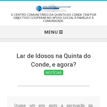
Skip
to
C
O CENTRO COMUNITÁRIO DA QUINTA DO CONDE TEM POR
content
OBJECTIVO COOPERAR NO APOIO SOCIAL À FAMÍLIA E À
COMUNIDADE.
e
Primary
MENU
Navigation
n
Menu
t
Lar de Idosos na Quinta do
Conde, e agora?
r
NOTÍCIAS
o
C
Quase um ano após a aprovação da