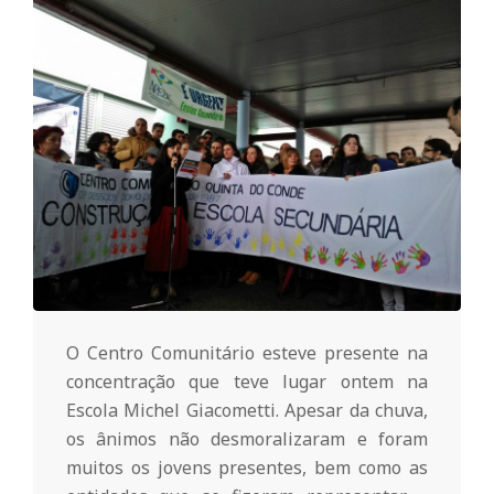
o
m
u
n
i
t
O Centro Comunitário esteve presente na
concentração que teve lugar ontem na
Escola Michel Giacometti. Apesar da chuva,
á
os ânimos não desmoralizaram e foram
muitos os jovens presentes, bem como as