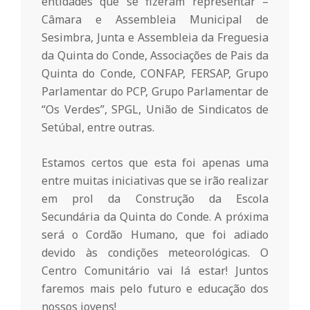
r
entidades que se fizeram representar –
Câmara e Assembleia Municipal de
i
Sesimbra, Junta e Assembleia da Freguesia
da Quinta do Conde, Associações de Pais da
Quinta do Conde, CONFAP, FERSAP, Grupo
o
Parlamentar do PCP, Grupo Parlamentar de
“Os Verdes”, SPGL, União de Sindicatos de
d
Setúbal, entre outras.
a
Estamos certos que esta foi apenas uma
entre muitas iniciativas que se irão realizar
em prol da Construção da Escola
Q
Secundária da Quinta do Conde. A próxima
será o Cordão Humano, que foi adiado
u
devido às condições meteorológicas. O
Centro Comunitário vai lá estar! Juntos
i
faremos mais pelo futuro e educação dos
nossos jovens!