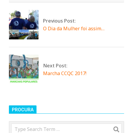
n
d
Previous Post:
O Dia da Mulher foi assim…
e
Next Post:
Marcha CCQC 2017!
PROCURA
Search