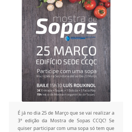
o
m
u
n
i
t
á
É já no dia 25 de Março que se vai realizar a
3ª edição da Mostra de Sopas CCQC! Se
quiser participar com uma sopa só tem que