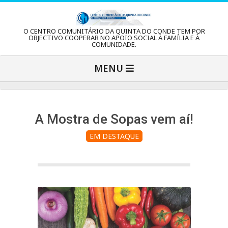
Skip
to
C
O CENTRO COMUNITÁRIO DA QUINTA DO CONDE TEM POR
content
OBJECTIVO COOPERAR NO APOIO SOCIAL À FAMÍLIA E À
COMUNIDADE.
e
Primary
MENU
Navigation
n
Menu
t
A Mostra de Sopas vem aí!
EM DESTAQUE
r
o
C