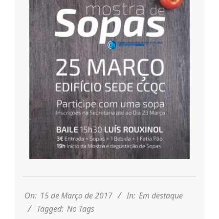
n
t
a
d
o
C
2017-
03-
o
15
On:
15 de Março de 2017
In:
Em destaque
Tagged:
No Tags