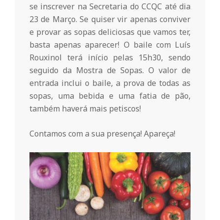
r
se inscrever na Secretaria do CCQC até dia
23 de Março. Se quiser vir apenas conviver
i
e provar as sopas deliciosas que vamos ter,
basta apenas aparecer! O baile com Luís
o
Rouxinol terá início pelas 15h30, sendo
seguido da Mostra de Sopas. O valor de
entrada inclui o baile, a prova de todas as
d
sopas, uma bebida e uma fatia de pão,
também haverá mais petiscos!
a
Contamos com a sua presença! Apareça!
Q
u
i