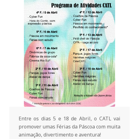
o
m
u
n
i
t
á
Entre os dias 5 e 18 de Abril, o CATL vai
promover umas Férias da Páscoa com muita
animação, divertimento e aventura!