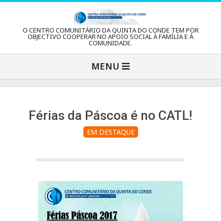
Skip
to
C
O CENTRO COMUNITÁRIO DA QUINTA DO CONDE TEM POR
content
OBJECTIVO COOPERAR NO APOIO SOCIAL À FAMÍLIA E À
COMUNIDADE.
e
Primary
MENU
Navigation
n
Menu
t
Férias da Páscoa é no CATL!
EM DESTAQUE
r
o
C