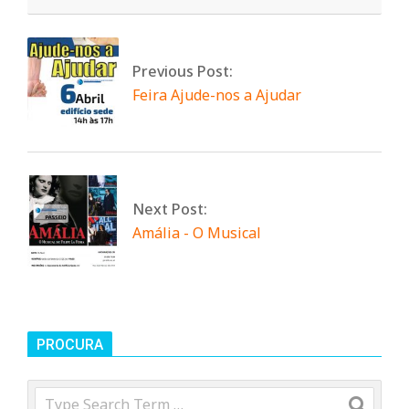
n
d
Previous Post:
Feira Ajude-nos a Ajudar
e
Next Post:
Amália - O Musical
PROCURA
Search