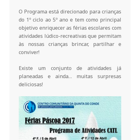
r
O Programa está direcionado para crianças
i
do 1º ciclo ao 5º ano e tem como principal
objetivo enriquecer as férias escolares com
o
atividades lúdico-recreativas que permitam
às nossas crianças brincar, partilhar e
conviver!
d
Existe um conjunto de atividades já
a
planeadas e ainda… muitas surpresas
deliciosas!
Q
u
i