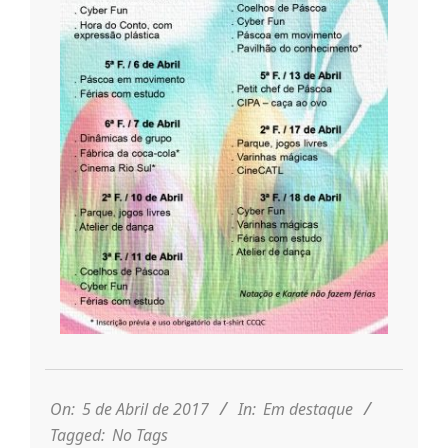
n
t
a
d
o
C
2017-
o
04-
05
On:
5 de Abril de 2017
In:
Em destaque
Tagged:
No Tags