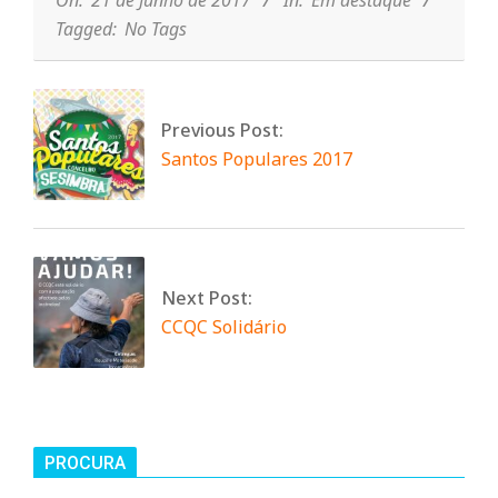
n
Tagged:
No Tags
d
e
Previous Post:
Santos Populares 2017
Next Post:
CCQC Solidário
PROCURA