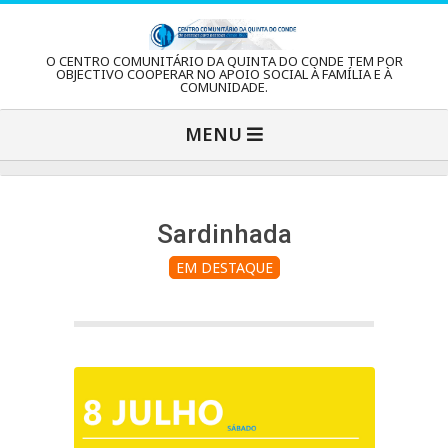
Skip
to
C
O CENTRO COMUNITÁRIO DA QUINTA DO CONDE TEM POR
content
OBJECTIVO COOPERAR NO APOIO SOCIAL À FAMÍLIA E À
COMUNIDADE.
e
Primary
MENU
Navigation
n
Menu
t
Sardinhada
EM DESTAQUE
r
o
C