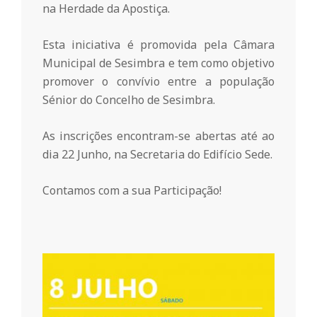
r
na Herdade da Apostiça.
i
Esta iniciativa é promovida pela Câmara
Municipal de Sesimbra e tem como objetivo
o
promover o convívio entre a população
Sénior do Concelho de Sesimbra.
d
As inscrições encontram-se abertas até ao
dia 22 Junho, na Secretaria do Edifício Sede.
a
Contamos com a sua Participação!
Q
u
i