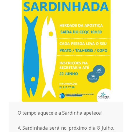
o
m
u
n
i
t
á
O tempo aquece e a Sardinha apetece!
A Sardinhada será no próximo dia 8 Julho,