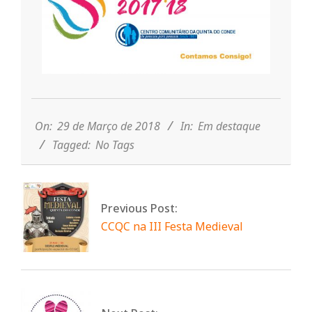
r
i
o
2018-
03-
d
29
On:
29 de Março de 2018
In:
Em destaque
Tagged:
No Tags
a
Q
Previous Post:
CCQC na III Festa Medieval
u
i