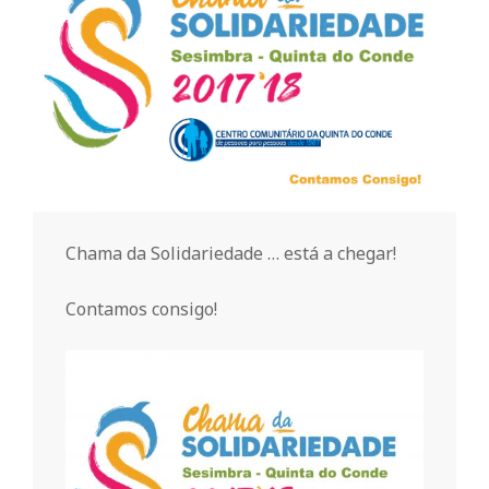
o
m
u
n
Chama da Solidariedade … está a chegar!
i
Contamos consigo!
t
á