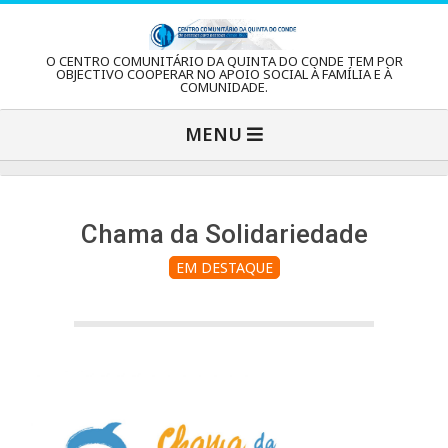
Skip
to
C
O CENTRO COMUNITÁRIO DA QUINTA DO CONDE TEM POR
content
OBJECTIVO COOPERAR NO APOIO SOCIAL À FAMÍLIA E À
COMUNIDADE.
e
Primary
MENU
Navigation
n
Menu
t
Chama da Solidariedade
EM DESTAQUE
r
o
C