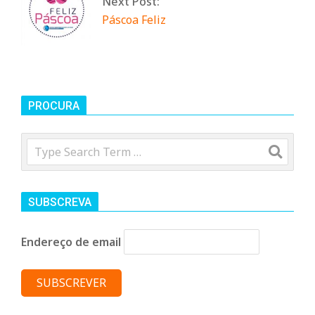
Next Post:
n
Páscoa Feliz
t
a
PROCURA
d
Search
o
SUBSCREVA
C
Endereço de email
o