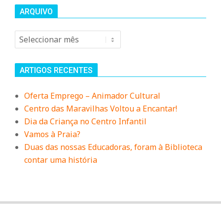
n
ARQUIVO
d
Arquivo
e
ARTIGOS RECENTES
Oferta Emprego – Animador Cultural
Centro das Maravilhas Voltou a Encantar!
Dia da Criança no Centro Infantil
Vamos à Praia?
Duas das nossas Educadoras, foram à Biblioteca
contar uma história