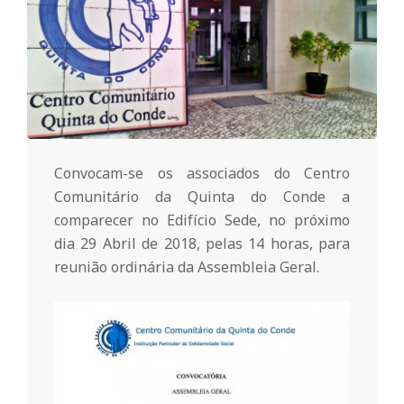
o
m
u
Convocam-se os associados do Centro
n
Comunitário da Quinta do Conde a
comparecer no Edifício Sede, no próximo
i
dia 29 Abril de 2018, pelas 14 horas, para
reunião ordinária da
Assembleia
Geral.
t
á