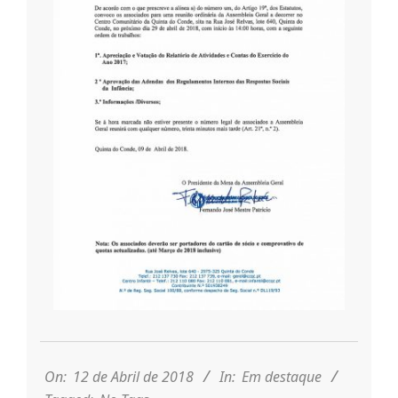
r
i
o
d
a
Q
u
2018-
04-
i
12
On:
12 de Abril de 2018
In:
Em destaque