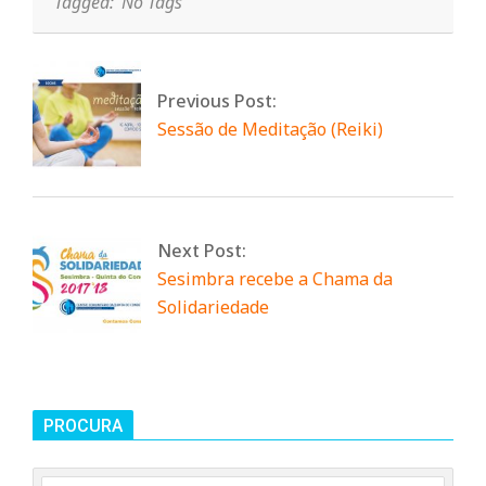
Tagged:
No Tags
n
t
Previous Post:
Sessão de Meditação (Reiki)
a
d
Next Post:
Sesimbra recebe a Chama da
o
Solidariedade
C
o
PROCURA