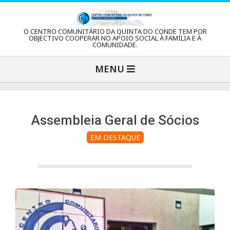
Skip
to
C
O CENTRO COMUNITÁRIO DA QUINTA DO CONDE TEM POR
content
OBJECTIVO COOPERAR NO APOIO SOCIAL À FAMÍLIA E À
COMUNIDADE.
e
Primary
MENU
Navigation
n
Menu
t
Assembleia Geral de Sócios
EM DESTAQUE
r
o
C