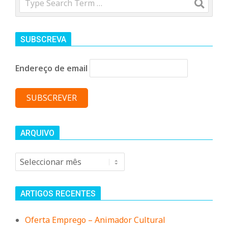
n
d
SUBSCREVA
e
Endereço de email
ARQUIVO
Arquivo
ARTIGOS RECENTES
Oferta Emprego – Animador Cultural