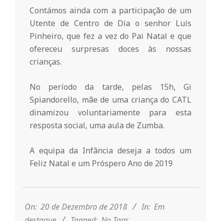
r
Contámos ainda com a participação de um
Utente de Centro de Dia o senhor Luís
i
Pinheiro, que fez a vez do Pai Natal e que
ofereceu surpresas doces às nossas
o
crianças.
d
No período da tarde, pelas 15h, Gi
Spiandorello, mãe de uma criança do CATL
dinamizou voluntariamente para esta
a
resposta social, uma aula de Zumba.
Q
A equipa da Infância deseja a todos um
Feliz Natal e um Próspero Ano de 2019
u
2018-
12-
i
20
On:
20 de Dezembro de 2018
In:
Em
destaque
Tagged:
No Tags