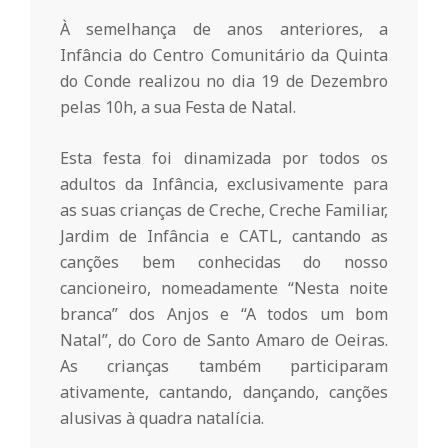
o
À semelhança de anos anteriores, a
Infância do Centro Comunitário da Quinta
m
do Conde realizou no dia 19 de Dezembro
pelas 10h, a sua Festa de Natal.
u
Esta festa foi dinamizada por todos os
adultos da Infância, exclusivamente para
n
as suas crianças de Creche, Creche Familiar,
Jardim de Infância e CATL, cantando as
i
canções bem conhecidas do nosso
cancioneiro, nomeadamente “Nesta noite
branca” dos Anjos e “A todos um bom
t
Natal”, do Coro de Santo Amaro de Oeiras.
As crianças também participaram
á
ativamente, cantando, dançando, canções
alusivas à quadra natalícia.