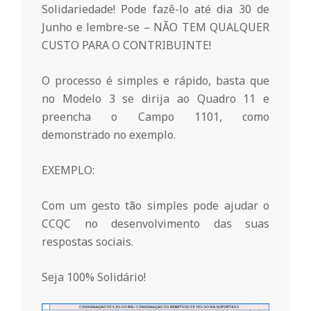
r
Solidariedade! Pode fazê-lo até dia 30 de
Junho e lembre-se – NÃO TEM QUALQUER
i
CUSTO PARA O CONTRIBUINTE!
o
O processo é simples e rápido, basta que
no Modelo 3 se dirija ao Quadro 11 e
preencha o Campo 1101, como
d
demonstrado no exemplo.
a
EXEMPLO:
Q
Com um gesto tão simples pode ajudar o
CCQC no desenvolvimento das suas
respostas sociais.
u
Seja 100% Solidário!
i