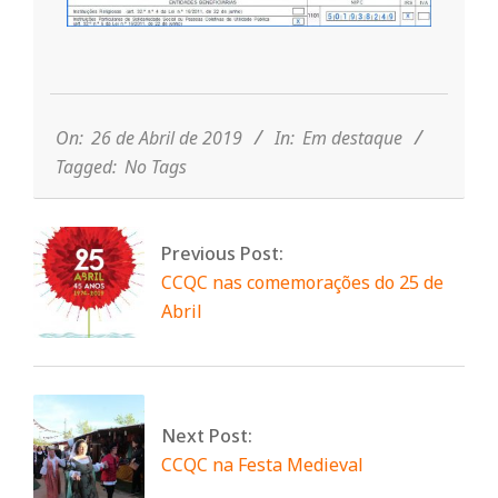
n
2019-
t
04-
26
On:
26 de Abril de 2019
In:
Em destaque
a
Tagged:
No Tags
d
Previous Post:
CCQC nas comemorações do 25 de
o
Abril
C
o
Next Post:
CCQC na Festa Medieval