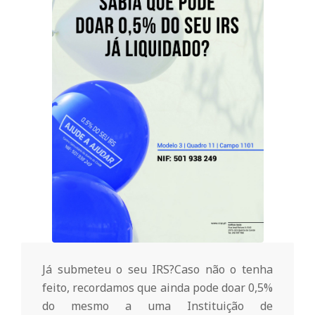
o
m
u
n
i
t
á
Já submeteu o seu IRS?Caso não o tenha
feito, recordamos que ainda pode doar 0,5%
do mesmo a uma Instituição de