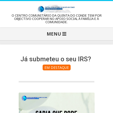
Skip
to
C
O CENTRO COMUNITÁRIO DA QUINTA DO CONDE TEM POR
content
OBJECTIVO COOPERAR NO APOIO SOCIAL À FAMÍLIA E À
COMUNIDADE.
e
Primary
MENU
Navigation
n
Menu
t
Já submeteu o seu IRS?
EM DESTAQUE
r
o
C