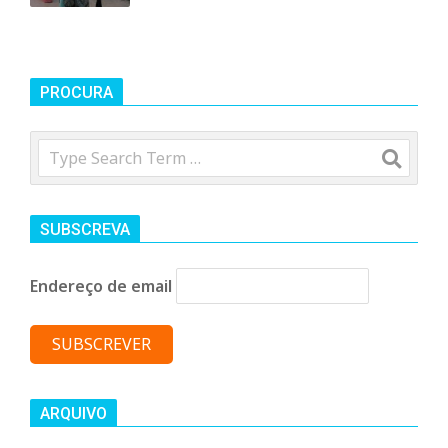
n
d
PROCURA
e
Search
SUBSCREVA
Endereço de email
ARQUIVO