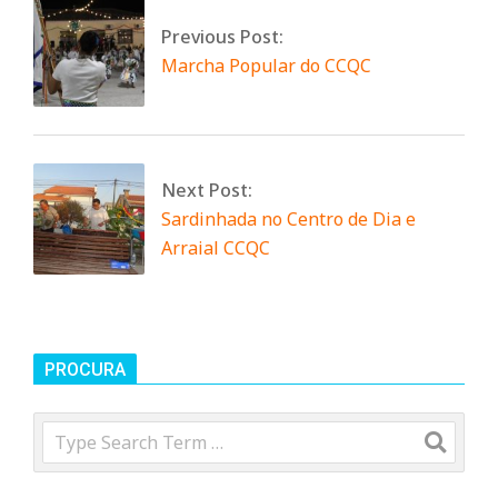
n
Previous Post:
Marcha Popular do CCQC
t
a
Next Post:
Sardinhada no Centro de Dia e
d
Arraial CCQC
o
C
PROCURA
o
Search