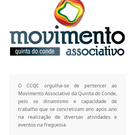
o
m
u
n
i
O CCQC orgulha-se de pertencer ao
Movimento Associativo da Quinta do Conde,
t
pelo se dinamismo e capacidade de
trabalho que se concretizam ano após ano
á
na realização de diversas atividades e
eventos na freguesia.