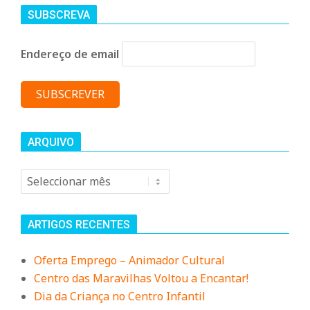
n
SUBSCREVA
d
Endereço de email
e
ARQUIVO
Arquivo
ARTIGOS RECENTES
Oferta Emprego – Animador Cultural
Centro das Maravilhas Voltou a Encantar!
Dia da Criança no Centro Infantil