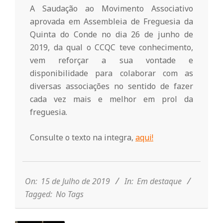
r
A Saudação ao Movimento Associativo
aprovada em Assembleia de Freguesia da
i
Quinta do Conde no dia 26 de junho de
2019, da qual o CCQC teve conhecimento,
o
vem reforçar a sua vontade e
disponibilidade para colaborar com as
d
diversas associações no sentido de fazer
cada vez mais e melhor em prol da
freguesia.
a
Consulte o texto na integra,
aqui!
Q
2019-
07-
u
15
On:
15 de Julho de 2019
In:
Em destaque
Tagged:
No Tags
i