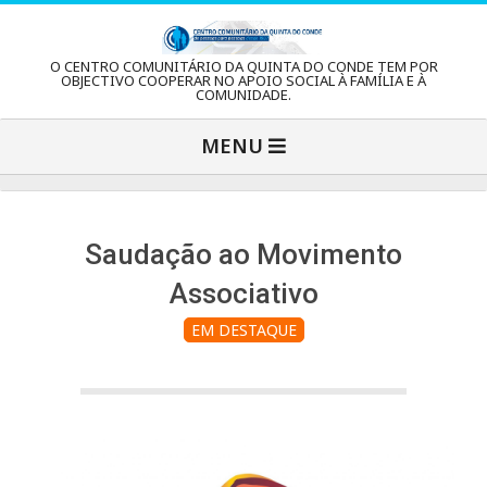
Skip
to
C
O CENTRO COMUNITÁRIO DA QUINTA DO CONDE TEM POR
content
OBJECTIVO COOPERAR NO APOIO SOCIAL À FAMÍLIA E À
COMUNIDADE.
e
Primary
MENU
Navigation
n
Menu
t
Saudação ao Movimento
Associativo
r
EM DESTAQUE
o
C