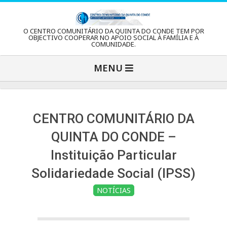
Skip
to
C
O CENTRO COMUNITÁRIO DA QUINTA DO CONDE TEM POR
content
OBJECTIVO COOPERAR NO APOIO SOCIAL À FAMÍLIA E À
COMUNIDADE.
e
Primary
MENU
Navigation
n
Menu
t
CENTRO COMUNITÁRIO DA
QUINTA DO CONDE –
r
Instituição Particular
Solidariedade Social (IPSS)
o
NOTÍCIAS
C