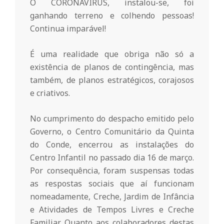
r
O CORONAVÍRUS, instalou-se, foi
ganhando terreno e colhendo pessoas!
i
Continua imparável!
É uma realidade que obriga não só a
o
existência de planos de contingência, mas
também, de planos estratégicos, corajosos
d
e criativos.
a
No cumprimento do despacho emitido pelo
Governo, o Centro Comunitário da Quinta
Q
do Conde, encerrou as instalações do
Centro Infantil no passado dia 16 de março.
Por consequência, foram suspensas todas
u
as respostas sociais que aí funcionam
nomeadamente, Creche, Jardim de Infância
i
e Atividades de Tempos Livres e Creche
Familiar. Quanto aos colaboradores destas