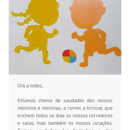
o
m
u
n
i
Olá a todos,
t
Estamos cheios de saudades dos nossos
meninos e meninas, a correr, a brincar, que
á
enchem todos os dias os nossos corredores
e salas, mas também os nossos corações.