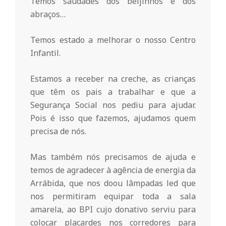
r
Temos saudades dos beijinhos e dos
abraços…
i
Temos estado a melhorar o nosso Centro
Infantil.
o
Estamos a receber na creche, as crianças
d
que têm os pais a trabalhar e que a
Segurança Social nos pediu para ajudar.
a
Pois é isso que fazemos, ajudamos quem
precisa de nós.
Q
Mas também nós precisamos de ajuda e
temos de agradecer à agência de energia da
u
Arrábida, que nos doou lâmpadas led que
nos permitiram equipar toda a sala
i
amarela, ao BPI cujo donativo serviu para
colocar placardes nos corredores para