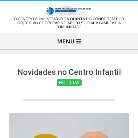
Skip
to
C
O CENTRO COMUNITÁRIO DA QUINTA DO CONDE TEM POR
content
OBJECTIVO COOPERAR NO APOIO SOCIAL À FAMÍLIA E À
COMUNIDADE.
e
Primary
MENU
Navigation
n
Menu
t
Novidades no Centro Infantil
NOTÍCIAS
r
o
C