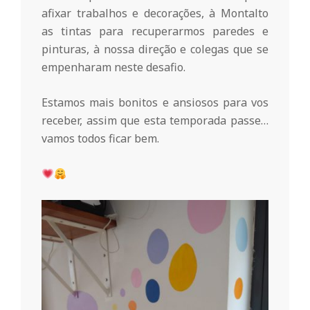
afixar trabalhos e decorações, à Montalto
n
as tintas para recuperarmos paredes e
pinturas, à nossa direção e colegas que se
t
empenharam neste desafio.
a
Estamos mais bonitos e ansiosos para vos
receber, assim que esta temporada passe…
vamos todos ficar bem.
d
o
C
o