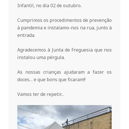
o
Infantil, no dia 02 de outubro.
Cumprimos os procedimentos de prevenção
m
à pandemia e instalamo-nos na rua, junto à
entrada.
u
Agradecemos à Junta de Freguesia que nos
n
instalou uma pérgula.
As nossas crianças ajudaram a fazer os
i
doces… e que bons que ficaram!!
t
Vamos ter de repetir…
á