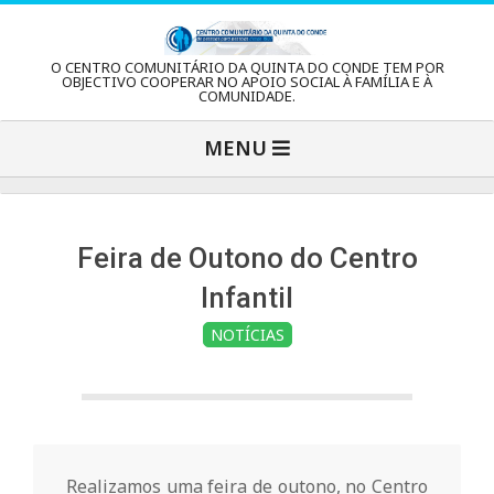
Skip
to
C
O CENTRO COMUNITÁRIO DA QUINTA DO CONDE TEM POR
content
OBJECTIVO COOPERAR NO APOIO SOCIAL À FAMÍLIA E À
COMUNIDADE.
e
Primary
MENU
Navigation
n
Menu
t
Feira de Outono do Centro
Infantil
r
NOTÍCIAS
o
C
Realizamos uma feira de outono, no Centro