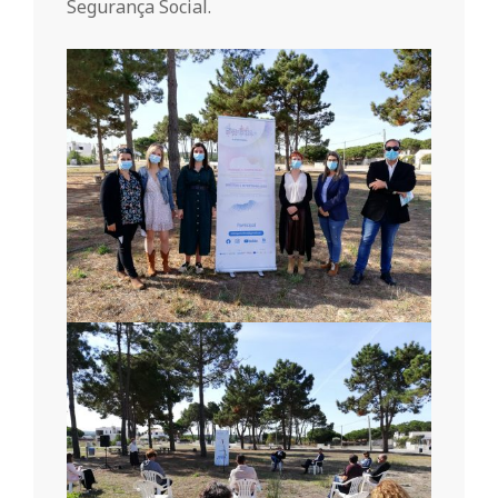
n
Segurança Social.
d
e