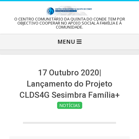
Skip
to
C
O CENTRO COMUNITÁRIO DA QUINTA DO CONDE TEM POR
content
OBJECTIVO COOPERAR NO APOIO SOCIAL À FAMÍLIA E À
COMUNIDADE.
e
Primary
MENU
Navigation
n
Menu
t
17 Outubro 2020|
Lançamento do Projeto
r
CLDS4G Sesimbra Família+
NOTÍCIAS
o
C