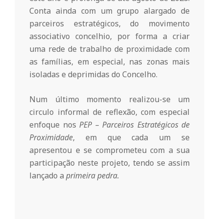
r
Conta ainda com um grupo alargado de
parceiros estratégicos, do movimento
i
associativo concelhio, por forma a criar
uma rede de trabalho de proximidade com
o
as famílias, em especial, nas zonas mais
isoladas e deprimidas do Concelho.
d
Num último momento realizou-se um
a
circulo informal de reflexão, com especial
enfoque nos
PEP – Parceiros Estratégicos de
Proximidade
, em que cada um se
Q
apresentou e se comprometeu com a sua
participação neste projeto, tendo se assim
u
lançado a
primeira pedra.
i