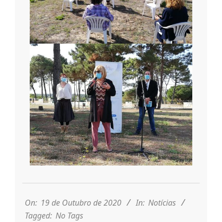
2020-
10-
19
On:
19 de Outubro de 2020
In:
Notícias
Tagged:
No Tags