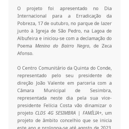
o
O projeto foi apresentado no Dia
Internacional para a Erradicação da
m
Pobreza, 17 de outubro, no parque de lazer
junto à Igreja de São Pedro, na Lagoa de
Albufeira e iniciou-se com a declamação do
u
Poema
Menino do Bairro Negro
, de Zeca
Afonso.
n
O Centro Comunitário da Quinta do Conde,
i
representado pelo seu presidente de
direção João Valente em parceria com a
Câmara Municipal de Sesimbra,
t
representada neste dia pela sua vice-
presidente Felícia Costa vão dinamizar o
á
projeto
CLDS 4G SESIMBRA | FAMÍLIA+
, um
projeto de âmbito concelhio que se inicia
este ano e prolonga-se até agosto de 2023.