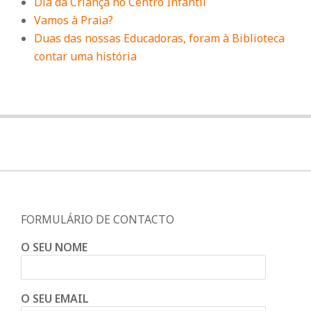
n
Dia da Criança no Centro Infantil
Vamos à Praia?
d
Duas das nossas Educadoras, foram à Biblioteca
contar uma história
e
FORMULÁRIO DE CONTACTO
O SEU NOME
O SEU EMAIL