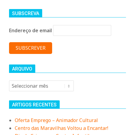
n
SUBSCREVA
t
Endereço de email
a
d
ARQUIVO
o
Arquivo
C
ARTIGOS RECENTES
o
Oferta Emprego – Animador Cultural
Centro das Maravilhas Voltou a Encantar!