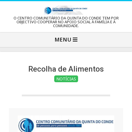
Skip
to
C
O CENTRO COMUNITÁRIO DA QUINTA DO CONDE TEM POR
content
OBJECTIVO COOPERAR NO APOIO SOCIAL À FAMÍLIA E À
COMUNIDADE.
e
Primary
MENU
Navigation
n
Menu
t
Recolha de Alimentos
NOTÍCIAS
r
o
C