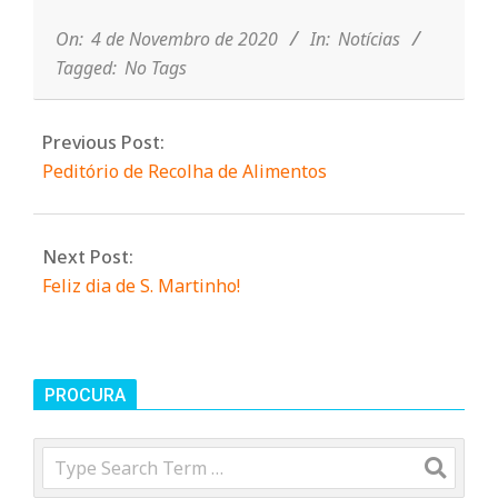
r
11-
04
On:
4 de Novembro de 2020
In:
Notícias
i
Tagged:
No Tags
o
Previous Post:
Peditório de Recolha de Alimentos
d
a
Next Post:
Feliz dia de S. Martinho!
Q
u
PROCURA
i
Search