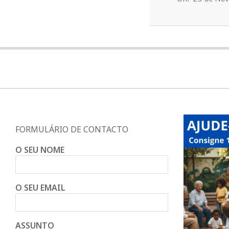
a
Q
u
i
FORMULÁRIO DE CONTACTO
n
O SEU NOME
t
O SEU EMAIL
a
ASSUNTO