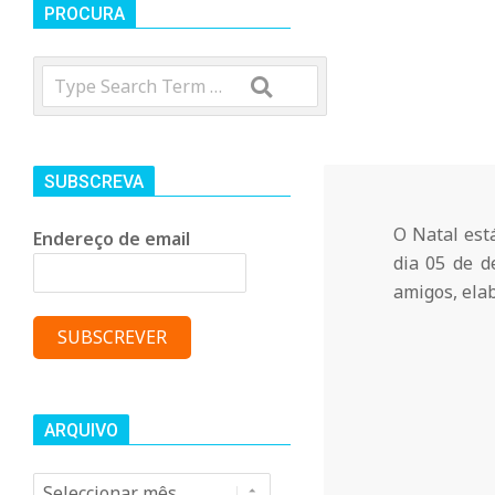
t
PROCURA
Search
r
o
SUBSCREVA
C
O Natal est
Endereço de email
dia 05 de d
o
amigos, elab
m
u
ARQUIVO
Arquivo