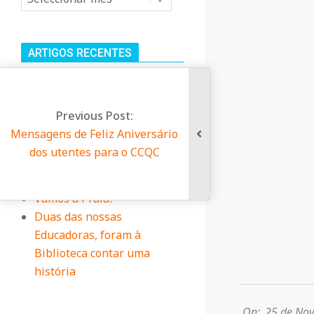
n
i
ARTIGOS RECENTES
t
Oferta Emprego – Animador
Cultural
á
Previous Post:
Centro das Maravilhas
nsagens de Feliz Aniversário
Voltou a Encantar!
dos utentes para o CCQC
r
Dia da Criança no Centro
Infantil
i
Vamos à Praia?
Duas das nossas
Educadoras, foram à
o
Biblioteca contar uma
história
2020-
d
11-
25
On:
25 de No