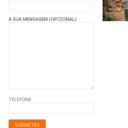
d
o
A SUA MENSAGEM (OPCIONAL)
C
o
n
d
e
TELEFONE