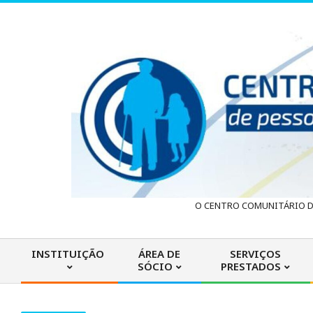
Skip
to
content
C
O CENTRO COMUNITÁRIO DA
e
INSTITUIÇÃO
ÁREA DE
SERVIÇOS
SÓCIO
PRESTADOS
n