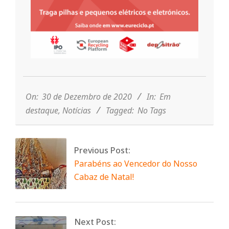
n
d
e
2020-
12-
30
On:
30 de Dezembro de 2020
In:
Em
destaque
,
Notícias
Tagged:
No Tags
Previous Post:
Parabéns ao Vencedor do Nosso
Cabaz de Natal!
Next Post: