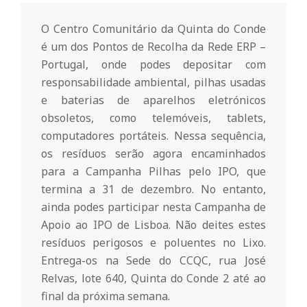
r
O Centro Comunitário da Quinta do Conde
i
é um dos Pontos de Recolha da Rede ERP –
Portugal, onde podes depositar com
o
responsabilidade ambiental, pilhas usadas
e baterias de aparelhos eletrónicos
d
obsoletos, como telemóveis, tablets,
computadores portáteis. Nessa sequência,
os resíduos serão agora encaminhados
a
para a Campanha Pilhas pelo IPO, que
termina a 31 de dezembro. No entanto,
Q
ainda podes participar nesta Campanha de
Apoio ao IPO de Lisboa. Não deites estes
u
resíduos perigosos e poluentes no Lixo.
Entrega-os na Sede do CCQC, rua José
Relvas, lote 640, Quinta do Conde 2 até ao
i
final da próxima semana.