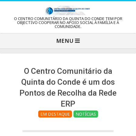
Skip
to
C
O CENTRO COMUNITÁRIO DA QUINTA DO CONDE TEM POR
content
OBJECTIVO COOPERAR NO APOIO SOCIAL À FAMÍLIA E À
COMUNIDADE.
e
Primary
MENU
Navigation
n
Menu
t
O Centro Comunitário da
Quinta do Conde é um dos
r
Pontos de Recolha da Rede
ERP
o
EM DESTAQUE
NOTÍCIAS
C