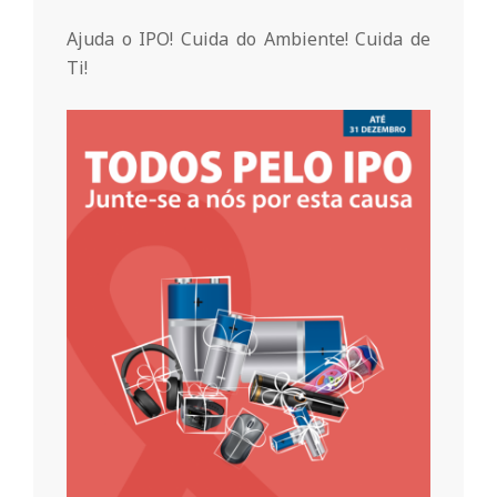
n
Ajuda o IPO! Cuida do Ambiente! Cuida de
Ti!
t
a
d
o
C
o