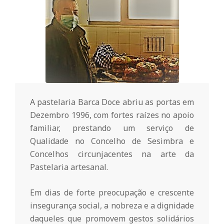
o
m
u
n
A pastelaria Barca Doce abriu as portas em
Dezembro 1996, com fortes raízes no apoio
familiar, prestando um serviço de
i
Qualidade no Concelho de Sesimbra e
Concelhos circunjacentes na arte da
t
Pastelaria artesanal.
á
Em dias de forte preocupação e crescente
insegurança social, a nobreza e a dignidade
daqueles que promovem gestos solidários