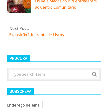
n
Os Reis Magos do BPI entregaram
ao Centro Comunitário
d
e
Next Post:
Exposição Itinerante de Livros
PROCURA
Search
SUBSCREVA
Endereço de email