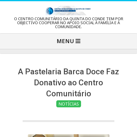
Skip
to
C
O CENTRO COMUNITÁRIO DA QUINTA DO CONDE TEM POR
content
OBJECTIVO COOPERAR NO APOIO SOCIAL À FAMÍLIA E À
COMUNIDADE.
e
Primary
MENU
Navigation
n
Menu
t
A Pastelaria Barca Doce Faz
Donativo ao Centro
r
Comunitário
NOTÍCIAS
o
C