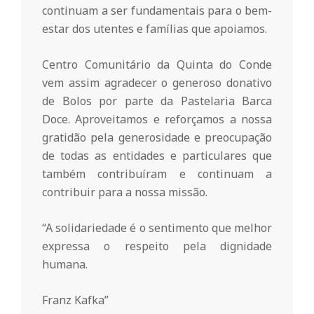
r
continuam a ser fundamentais para o bem-
estar dos utentes e famílias que apoiamos.
i
Centro Comunitário da Quinta do Conde
o
vem assim agradecer o generoso donativo
de Bolos por parte da Pastelaria Barca
d
Doce. Aproveitamos e reforçamos a nossa
gratidão pela generosidade e preocupação
de todas as entidades e particulares que
a
também contribuíram e continuam a
contribuir para a nossa missão.
Q
“A solidariedade é o sentimento que melhor
u
expressa o respeito pela dignidade
humana.
i
Franz Kafka”