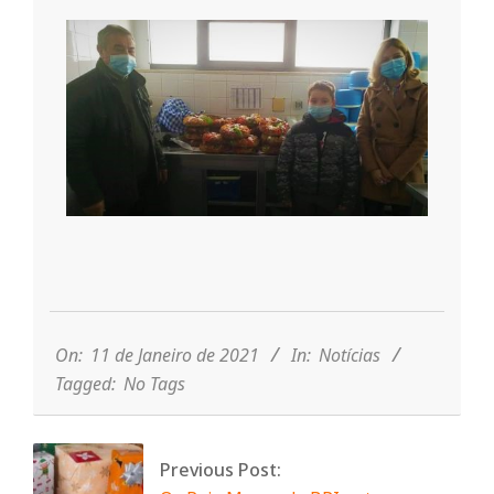
n
t
a
d
o
2021-
01-
11
C
On:
11 de Janeiro de 2021
In:
Notícias
Tagged:
No Tags
o
Previous Post: