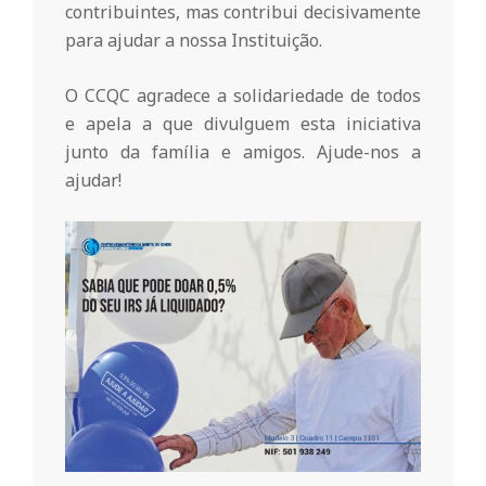
r
contribuintes, mas contribui decisivamente
para ajudar a nossa Instituição.
i
O CCQC agradece a solidariedade de todos
o
e apela a que divulguem esta iniciativa
junto da família e amigos. Ajude-nos a
ajudar!
d
a
Q
u
i