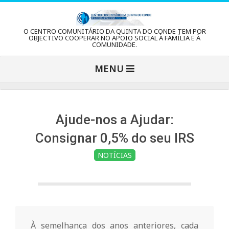
Skip
to
C
O CENTRO COMUNITÁRIO DA QUINTA DO CONDE TEM POR
content
OBJECTIVO COOPERAR NO APOIO SOCIAL À FAMÍLIA E À
COMUNIDADE.
e
Primary
MENU
Navigation
n
Menu
t
Ajude-nos a Ajudar:
Consignar 0,5% do seu IRS
r
NOTÍCIAS
o
C
À semelhança dos anos anteriores, cada