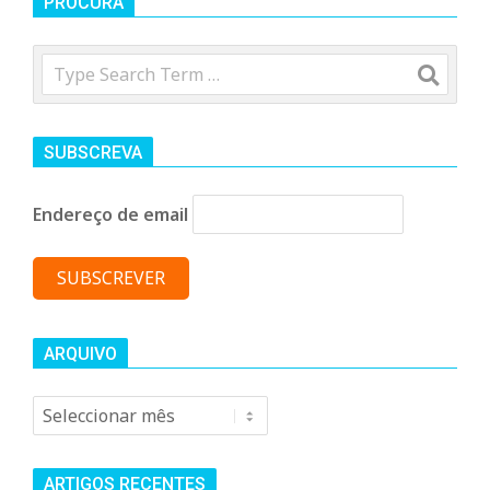
n
PROCURA
d
Search
e
SUBSCREVA
Endereço de email
ARQUIVO
Arquivo
ARTIGOS RECENTES