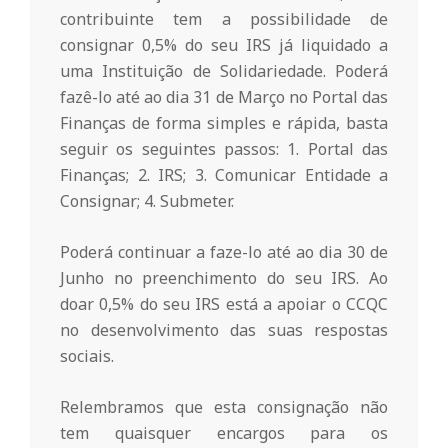
o
contribuinte tem a possibilidade de
consignar 0,5% do seu IRS já liquidado a
uma Instituição de Solidariedade. Poderá
m
fazê-lo até ao dia 31 de Março no Portal das
Finanças de forma simples e rápida, basta
u
seguir os seguintes passos: 1. Portal das
Finanças; 2. IRS; 3. Comunicar Entidade a
n
Consignar; 4. Submeter.
Poderá continuar a faze-lo até ao dia 30 de
i
Junho no preenchimento do seu IRS. Ao
doar 0,5% do seu IRS está a apoiar o CCQC
t
no desenvolvimento das suas respostas
sociais.
á
Relembramos que esta consignação não
tem quaisquer encargos para os