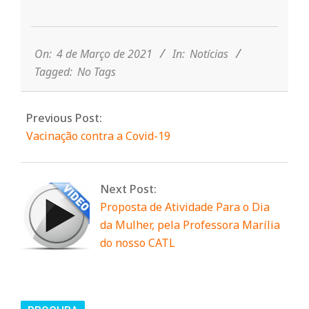
n
2021-
03-
04
On:
4 de Março de 2021
In:
Notícias
t
Tagged:
No Tags
a
Previous Post:
Vacinação contra a Covid-19
d
o
Next Post:
Proposta de Atividade Para o Dia
C
da Mulher, pela Professora Marília
do nosso CATL
o