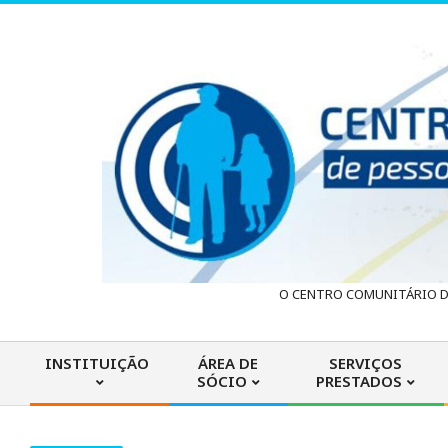
Skip
to
content
C
O CENTRO COMUNITÁRIO DA
e
INSTITUIÇÃO
ÁREA DE
SERVIÇOS
SÓCIO
PRESTADOS
n