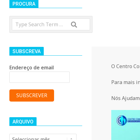
t
PROCURA
Search
r
o
SUBSCREVA
C
O Centro Com
Endereço de email
o
Para mais in
m
Nós Ajudam
u
ARQUIVO
Arquivo