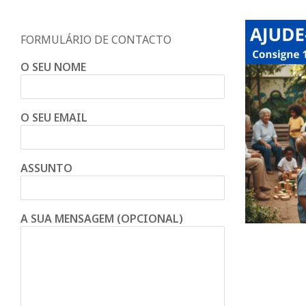
d
o
FORMULÁRIO DE CONTACTO
O SEU NOME
C
o
O SEU EMAIL
n
ASSUNTO
d
A SUA MENSAGEM (OPCIONAL)
e