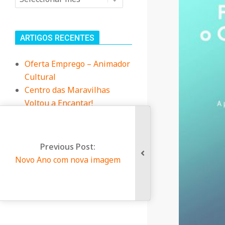
n
i
ARTIGOS RECENTES
t
Oferta Emprego – Animador
Cultural
á
Centro das Maravilhas
Voltou a Encantar!
r
Dia da Criança no Centro
Infantil
i
Vamos à Praia?
Previous Post:
Duas das nossas
Novo Ano com nova imagem
Educadoras, foram à
o
Biblioteca contar uma
história
d