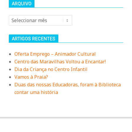
n
ARQUIVO
d
Arquivo
e
ARTIGOS RECENTES
Oferta Emprego – Animador Cultural
Centro das Maravilhas Voltou a Encantar!
Dia da Criança no Centro Infantil
Vamos à Praia?
Duas das nossas Educadoras, foram à Biblioteca
contar uma história