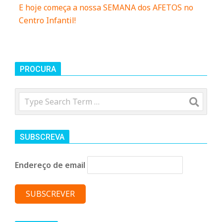
E hoje começa a nossa SEMANA dos AFETOS no
n
Centro Infantil!
t
a
PROCURA
Search
d
o
SUBSCREVA
C
Endereço de email
o