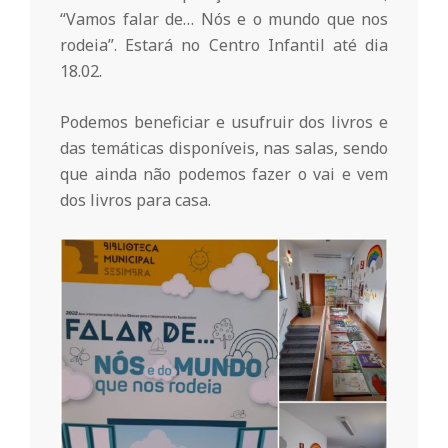
o
“Vamos falar de… Nós e o mundo que nos
rodeia”. Estará no Centro Infantil até dia
18.02.
m
Podemos beneficiar e usufruir dos livros e
u
das temáticas disponíveis, nas salas, sendo
que ainda não podemos fazer o vai e vem
n
dos livros para casa.
i
t
á