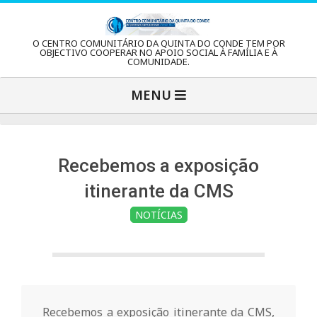
Skip
to
C
O CENTRO COMUNITÁRIO DA QUINTA DO CONDE TEM POR
content
OBJECTIVO COOPERAR NO APOIO SOCIAL À FAMÍLIA E À
COMUNIDADE.
e
Primary
MENU
Navigation
n
Menu
t
Recebemos a exposição
itinerante da CMS
r
NOTÍCIAS
o
C
Recebemos a exposição itinerante da CMS,