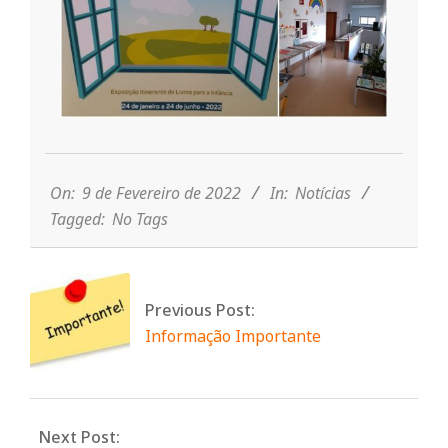
r
i
o
2022-
02-
d
09
On:
9 de Fevereiro de 2022
In:
Notícias
Tagged:
No Tags
a
Q
Previous Post:
Informação Importante
u
i
Next Post: