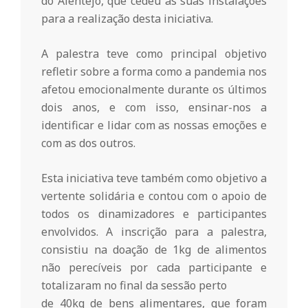
r
do Alentejo, que cedeu as suas instalações
para a realização desta iniciativa.
i
A palestra teve como principal objetivo
refletir sobre a forma como a pandemia nos
o
afetou emocionalmente durante os últimos
dois anos, e com isso, ensinar-nos a
d
identificar e lidar com as nossas emoções e
com as dos outros.
a
Esta iniciativa teve também como objetivo a
vertente solidária e contou com o apoio de
Q
todos os dinamizadores e participantes
envolvidos. A inscrição para a palestra,
u
consistiu na doação de 1kg de alimentos
não perecíveis por cada participante e
i
totalizaram no final da sessão perto
de 40kg de bens alimentares, que foram