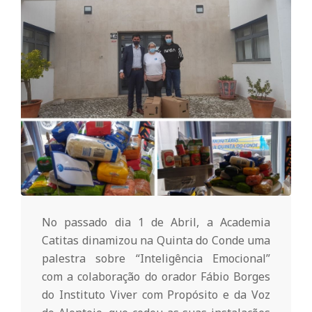
o
m
u
n
i
t
No passado dia 1 de Abril, a Academia
Catitas dinamizou na Quinta do Conde uma
palestra sobre “Inteligência Emocional”
á
com a colaboração do orador Fábio Borges
do Instituto Viver com Propósito e da Voz