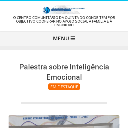
Skip
to
C
O CENTRO COMUNITÁRIO DA QUINTA DO CONDE TEM POR
content
OBJECTIVO COOPERAR NO APOIO SOCIAL À FAMÍLIA E À
COMUNIDADE.
e
Primary
MENU
Navigation
n
Menu
t
Palestra sobre Inteligência
Emocional
r
EM DESTAQUE
o
C