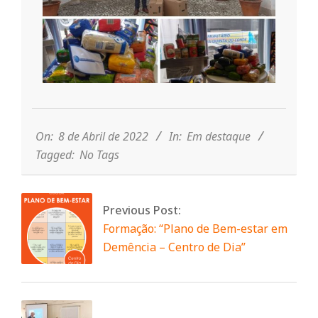
n
d
e
2022-
04-
08
On:
8 de Abril de 2022
In:
Em destaque
Tagged:
No Tags
Previous Post:
Formação: “Plano de Bem-estar em
Demência – Centro de Dia”