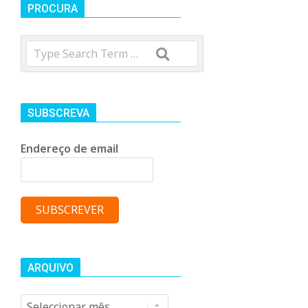
t
PROCURA
Search
r
o
SUBSCREVA
C
Endereço de email
o
m
u
ARQUIVO
Arquivo