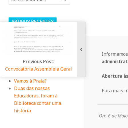
n
i
ARTIGOS RECENTES
t
Oferta Emprego – Animador
Cultural
á
Centro das Maravilhas
Informamo
Voltou a Encantar!
ous Post:
administrati
r
Dia da Criança no Centro
 Assembleia Geral
Infantil
Abertura às
i
Vamos à Praia?
Duas das nossas
Para mais i
Educadoras, foram à
o
2022-
Biblioteca contar uma
05-
história
d
06
On:
6 de Maio