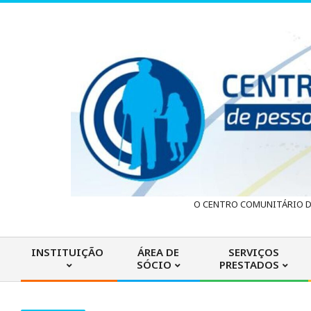
Skip
to
content
C
O CENTRO COMUNITÁRIO DA
e
INSTITUIÇÃO
ÁREA DE
SERVIÇOS
SÓCIO
PRESTADOS
n