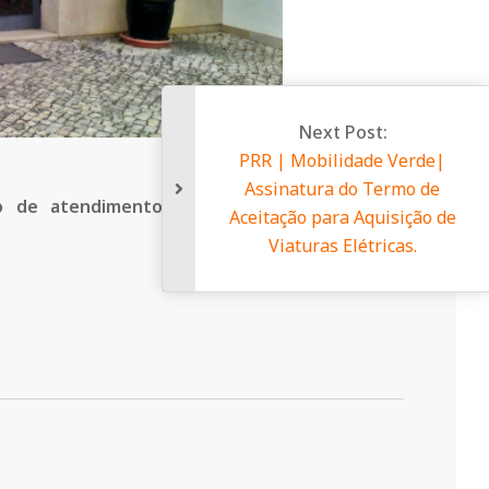
Next P
PRR | Mobili
Assinatura d
 de atendimento presencial nos serviços
Aceitação para 
Viaturas El