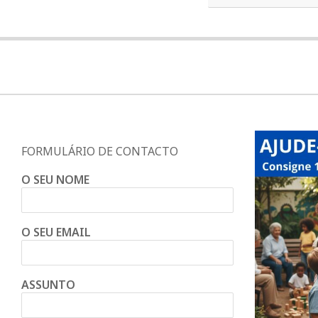
a
Q
u
i
FORMULÁRIO DE CONTACTO
O SEU NOME
n
t
O SEU EMAIL
a
ASSUNTO