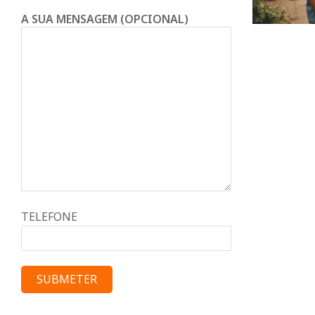
d
A SUA MENSAGEM (OPCIONAL)
o
C
o
n
d
TELEFONE
e