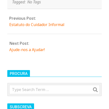
Tagged:
No Tags
n
Previous Post:
t
Estatuto do Cuidador Informal
a
Next Post:
d
Ajude-nos a Ajudar!
o
PROCURA
C
Search
o
SUBSCREVA