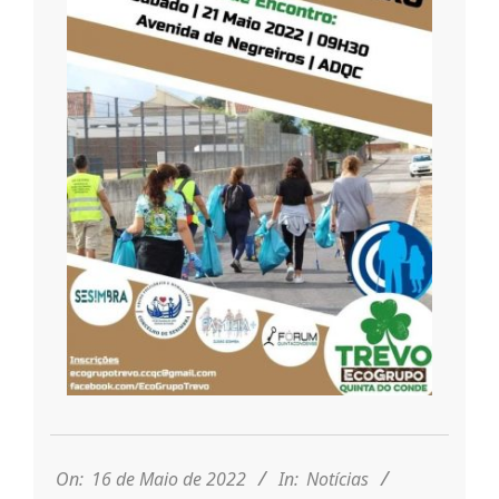
r
i
o
d
a
Q
u
2022-
05-
i
16
On:
16 de Maio de 2022
In:
Notícias