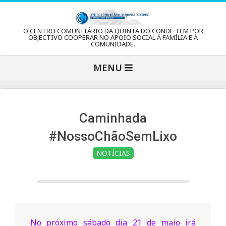
Skip
to
C
O CENTRO COMUNITÁRIO DA QUINTA DO CONDE TEM POR
content
OBJECTIVO COOPERAR NO APOIO SOCIAL À FAMÍLIA E À
COMUNIDADE.
e
Primary
MENU
Navigation
n
Menu
t
Caminhada
#NossoChãoSemLixo
r
NOTÍCIAS
o
C
No próximo sábado dia 21 de maio irá