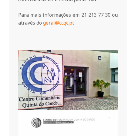
n
Para mais informações em 21 213 77 30 ou
através do
geral@ccqc.pt
t
a
d
o
C
o