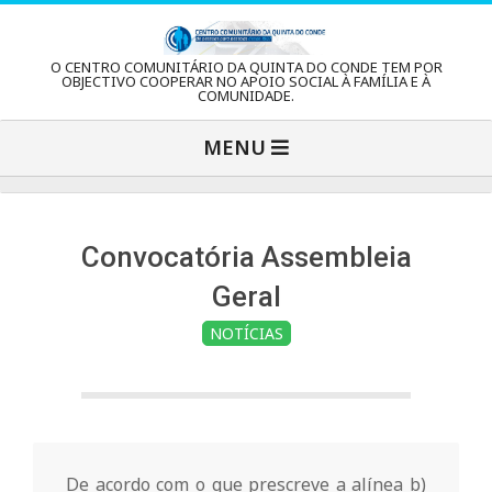
Skip
to
C
O CENTRO COMUNITÁRIO DA QUINTA DO CONDE TEM POR
content
OBJECTIVO COOPERAR NO APOIO SOCIAL À FAMÍLIA E À
COMUNIDADE.
e
Primary
MENU
Navigation
n
Menu
t
Convocatória Assembleia
Geral
r
NOTÍCIAS
o
C
De acordo com o que prescreve a alínea b)