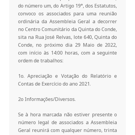
o
do número um, do Artigo 19°, dos Estatutos,
convoco os associados para uma reunião
ordinária da Assembleia Geral a decorrer
m
no Centro Comunitário da Quinta do Conde,
sita na Rua José Relvas, lote 640, Quinta do
u
Conde, no próximo dia 29 Maio de 2022,
com início às 14:00 horas, com a seguinte
n
ordem de trabalhos:
1o. Apreciação e Votação do Relatório e
i
Contas de Exercício do ano 2021.
t
2o Informações/Diversos.
á
Se à hora marcada não estiver presente o
número legal de associados a Assembleia
Geral reunirá com qualquer número, trinta