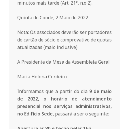
r
minutos mais tarde (Art. 21°, n.o 2).
i
Quinta do Conde, 2 Maio de 2022
o
Nota: Os associados deverão ser portadores
do cartão de sócio e comprovativo de quotas
atualizadas (maio inclusive)
d
A Presidente da Mesa da Assembleia Geral
a
Maria Helena Cordeiro
Q
Informamos que a partir do dia
9 de maio
de 2022, o horário de atendimento
u
presencial nos serviços administrativos,
no Edifício Sede,
passará a ser o seguinte:
i
Abertura às 8h e fecho pelas 16h