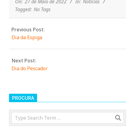
27
On:
27 de Maio de 2022
In:
Notícias
Tagged:
No Tags
Previous Post:
Dia da Espiga
Next Post:
Dia do Pescador
PROCURA
Search