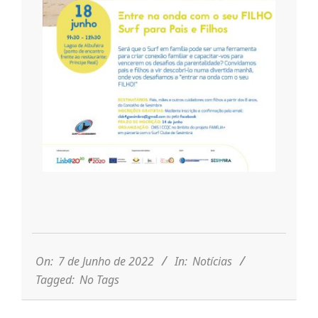
n
t
a
d
o
2022-
C
06-
07
On:
7 de Junho de 2022
In:
Notícias
o
Tagged:
No Tags