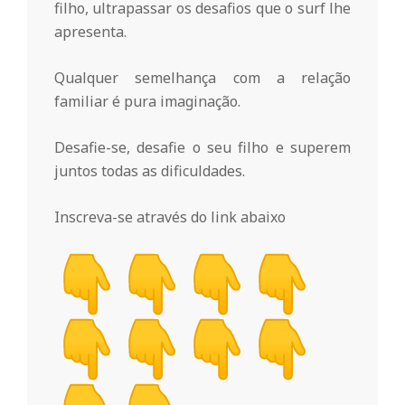
filho, ultrapassar os desafios que o surf lhe
o
apresenta.
m
Qualquer semelhança com a relação
familiar é pura imaginação.
u
Desafie-se, desafie o seu filho e superem
juntos todas as dificuldades.
n
Inscreva-se através do link abaixo
i
t
á