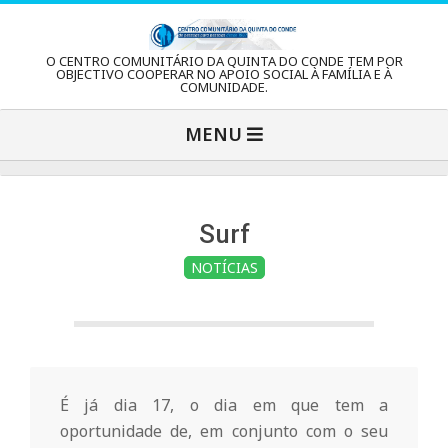
Skip
to
C
O CENTRO COMUNITÁRIO DA QUINTA DO CONDE TEM POR
content
OBJECTIVO COOPERAR NO APOIO SOCIAL À FAMÍLIA E À
COMUNIDADE.
e
Primary
MENU
Navigation
n
Menu
t
Surf
NOTÍCIAS
r
o
C
É já dia 17, o dia em que tem a
oportunidade de, em conjunto com o seu