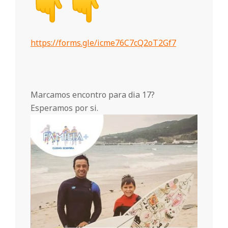
r
i
https://forms.gle/
icme76C7cQ2oT2Gf7
o
d
Marcamos encontro para dia 17?
Esperamos por si.
a
Q
u
i