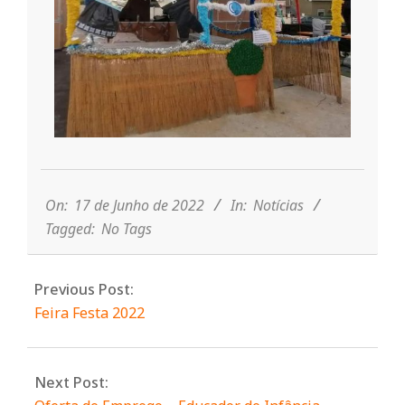
n
t
a
2022-
06-
d
17
On:
17 de Junho de 2022
In:
Notícias
Tagged:
No Tags
o
Previous Post:
C
Feira Festa 2022
o
Next Post: