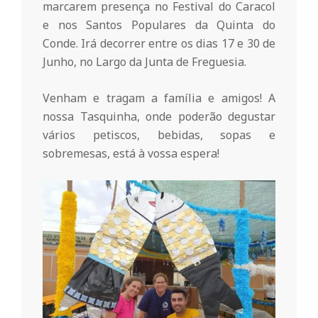
marcarem presença no Festival do Caracol
o
e nos Santos Populares da Quinta do
Conde. Irá decorrer entre os dias 17 e 30 de
m
Junho, no Largo da Junta de Freguesia.
u
Venham e tragam a família e amigos! A
nossa Tasquinha, onde poderão degustar
vários petiscos, bebidas, sopas e
n
sobremesas, está à vossa espera!
i
t
á