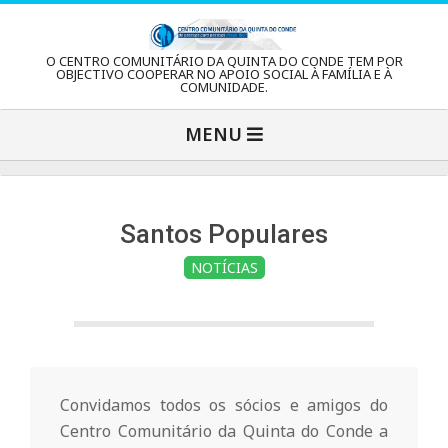
Skip
to
C
O CENTRO COMUNITÁRIO DA QUINTA DO CONDE TEM POR
content
OBJECTIVO COOPERAR NO APOIO SOCIAL À FAMÍLIA E À
COMUNIDADE.
e
Primary
MENU
Navigation
n
Menu
t
Santos Populares
NOTÍCIAS
r
o
C
Convidamos todos os sócios e amigos do
Centro Comunitário da Quinta do Conde a