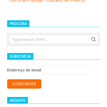
n
Oferta de Emprego – Educador de Infância
d
PROCURA
e
Search
SUBSCREVA
Endereço de email
ARQUIVO