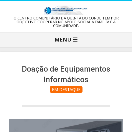
Skip
to
C
O CENTRO COMUNITÁRIO DA QUINTA DO CONDE TEM POR
content
OBJECTIVO COOPERAR NO APOIO SOCIAL À FAMÍLIA E À
COMUNIDADE.
e
Primary
MENU
Navigation
n
Menu
t
Doação de Equipamentos
Informáticos
r
EM DESTAQUE
o
C