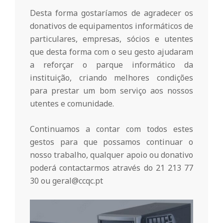
r
Desta forma gostaríamos de agradecer os
i
donativos de equipamentos informáticos de
particulares, empresas, sócios e utentes
que desta forma com o seu gesto ajudaram
o
a reforçar o parque informático da
instituição, criando melhores condições
d
para prestar um bom serviço aos nossos
utentes e comunidade.
a
Continuamos a contar com todos estes
gestos para que possamos continuar o
Q
nosso trabalho, qualquer apoio ou donativo
poderá contactarmos através do 21 213 77
u
30 ou geral@ccqc.pt
i