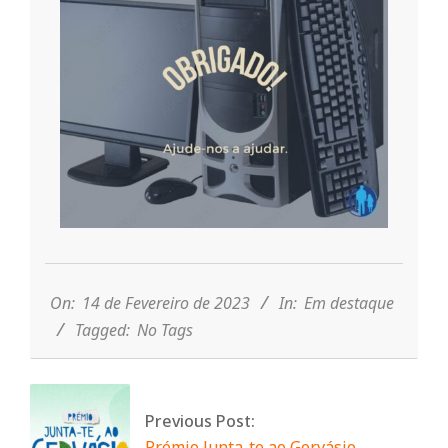
n
t
a
d
2023-
o
02-
14
On:
14 de Fevereiro de 2023
In:
Em destaque
C
Tagged:
No Tags
o
Previous Post:
Prémio Junta-te ao Gervásio