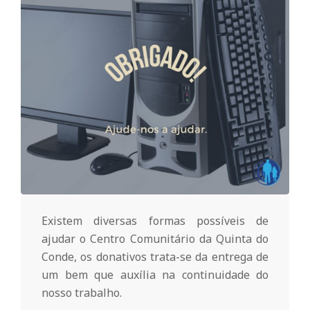
o
m
u
n
i
t
Existem diversas formas possíveis de
ajudar o Centro Comunitário da Quinta do
Conde, os donativos trata-se da entrega de
á
um bem que auxília na continuidade do
nosso trabalho.