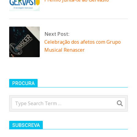
n
d
Next Post:
e
Celebração dos afetos com Grupo
Musical Renascer
PROCURA
Search
SUBSCREVA