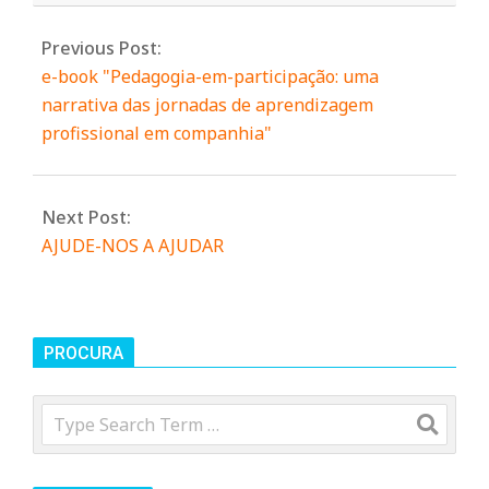
n
Previous Post:
e-book "Pedagogia-em-participação: uma
t
narrativa das jornadas de aprendizagem
profissional em companhia"
a
Next Post:
d
AJUDE-NOS A AJUDAR
o
C
PROCURA
Search
o