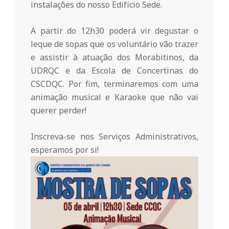
instalações do nosso Edifício Sede.
o
A partir do 12h30 poderá vir degustar o
m
leque de sopas que os voluntário vão trazer
e assistir à atuação dos Morabitinos, da
u
UDRQC e da Escola de Concertinas do
CSCDQC. Por fim, terminaremos com uma
animação musical e Karaoke que não vai
n
querer perder!
i
Inscreva-se nos Serviços Administrativos,
esperamos por si!
t
á