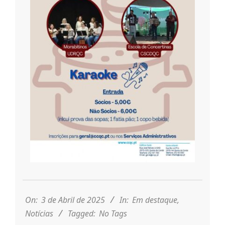
r
i
o
d
a
Q
2025-
u
04-
03
On:
3 de Abril de 2025
In:
Em destaque
,
i
Notícias
Tagged:
No Tags