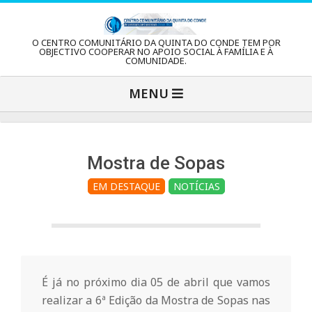
Skip
to
C
O CENTRO COMUNITÁRIO DA QUINTA DO CONDE TEM POR
content
OBJECTIVO COOPERAR NO APOIO SOCIAL À FAMÍLIA E À
COMUNIDADE.
e
Primary
MENU
Navigation
n
Menu
t
Mostra de Sopas
EM DESTAQUE
NOTÍCIAS
r
o
C
É já no próximo dia 05 de abril que vamos
realizar a 6ª Edição da Mostra de Sopas nas