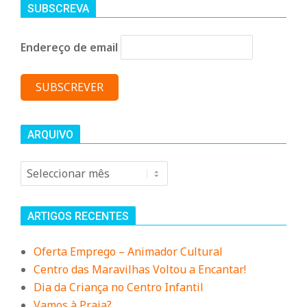
n
SUBSCREVA
d
Endereço de email
e
ARQUIVO
Arquivo
ARTIGOS RECENTES
Oferta Emprego – Animador Cultural
Centro das Maravilhas Voltou a Encantar!
Dia da Criança no Centro Infantil
Vamos à Praia?