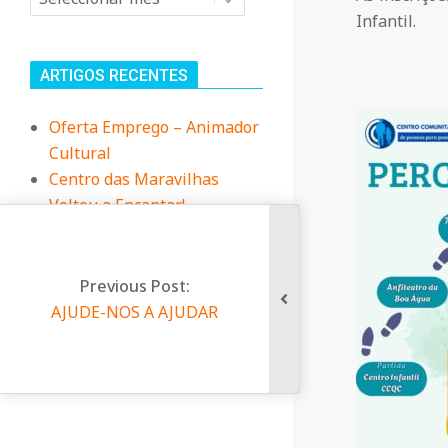
n
Infantil.
i
ARTIGOS RECENTES
t
Oferta Emprego – Animador
Cultural
á
Centro das Maravilhas
Voltou a Encantar!
r
Dia da Criança no Centro
Infantil
i
Vamos à Praia?
Previous Post:
Duas das nossas
AJUDE-NOS A AJUDAR
Educadoras, foram à
o
Biblioteca contar uma
história
d