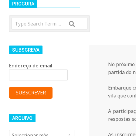
t
PROCURA
Search
r
o
SUBSCREVA
C
No próximo 
Endereço de email
partida do n
o
Embarque co
m
vila que co
A participa
u
ARQUIVO
respostas so
Arquivo
As inscriçõ