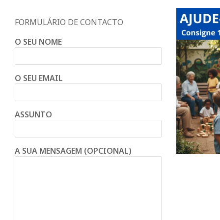
d
FORMULÁRIO DE CONTACTO
o
O SEU NOME
C
O SEU EMAIL
o
n
ASSUNTO
d
A SUA MENSAGEM (OPCIONAL)
e