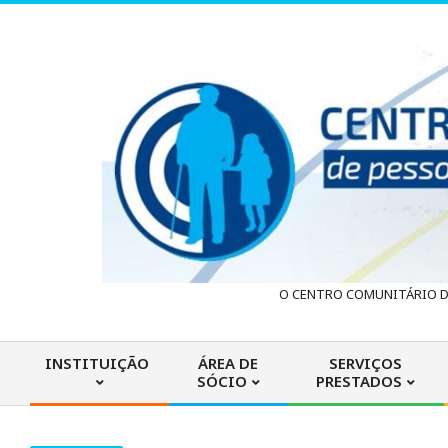
Skip
to
content
C
O CENTRO COMUNITÁRIO DA
e
INSTITUIÇÃO
ÁREA DE
SERVIÇOS
SÓCIO
PRESTADOS
n